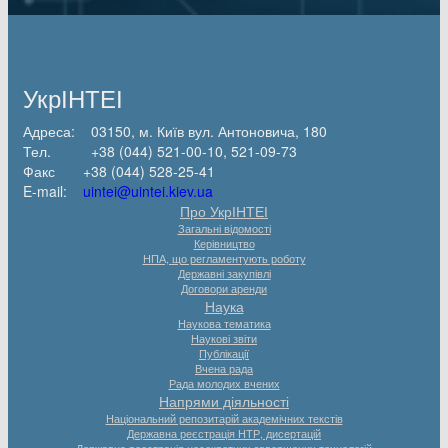
УкрІНТЕІ
Адреса: 03150, м. Київ вул. Антоновича, 180
Тел. +38 (044) 521-00-10, 521-09-73
Факс +38 (044) 528-25-41
E-mail:
uintei@uintei.kiev.ua
Про УкрІНТЕІ
Загальні відомості
Керівництво
НПА, що регламентують роботу
Державні закупівлі
Договори аренди
Наука
Наукова тематика
Наукові звіти
Публікації
Вчена рада
Рада молодих вчених
Напрями діяльності
Національний репозитарій академічних текстів
Державна реєстрація НТР, дисертацій