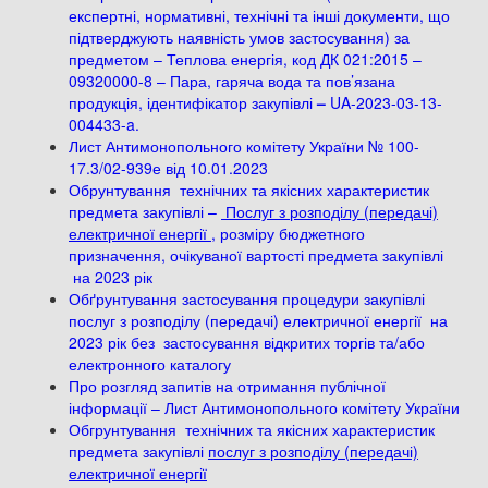
експертні, нормативні, технічні та інші документи, що
підтверджують наявність умов застосування) за
предметом – Теплова енергія, код ДК 021:2015 –
09320000-8 – Пара, гаряча вода та пов’язана
продукція, ідентифікатор закупівлі
–
UA-2023-03-13-
004433-a.
Лист Антимонопольного комітету України № 100-
17.3/02-939е від 10.01.2023
Обрунтування технічних та якісних характеристик
предмета закупівлі –
Послуг з розподілу (передачі)
електричної енергії ,
розміру бюджетного
призначення, очікуваної вартості предмета закупівлі
на 2023 рік
Обґрунтування застосування процедури закупівлі
послуг з розподілу (передачі) електричної енергії на
2023 рік без застосування відкритих торгів та/або
електронного каталогу
Про розгляд запитів на отримання публічної
інформації – Лист Антимонопольного комітету України
Обгрунтування технічних та якісних характеристик
предмета закупівлі
послуг з розподілу (передачі)
електричної енергії