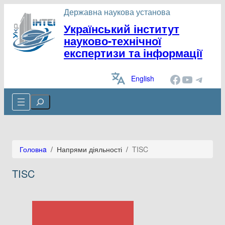
Державна наукова установа
Український інститут
науково-технічної
експертизи та інформації
Facebook
YouTube
Telegram
English
Cerca
Головнa
/
Напрями діяльності
/
TISC
TISC