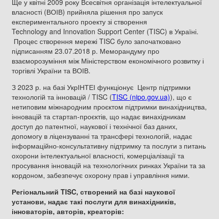
Ще у квітні 2009 року Всесвітня організація інтелектуальної
власності (ВОІВ) прийняла рішення про запуск
експериментального проекту зі створення
Technology and Innovation Support Center (TISC) в Україні.
Процес створення мережі TISC було започатковано
підписанням 23.07.2018 р. Меморандуму про
взаєморозуміння між Міністерством економічного розвитку і
торгівлі України та ВОІВ.
З 2023 р. на базі УкрІНТЕІ функціонує Центр підтримки
технологій та інновацій / TISC (
TISC (nipo.gov.ua)
), що є
нетиповим міжнародним проєктом підтримки винахідництва,
інновацій та стартап-проєктів, що надає винахідникам
доступ до патентної, наукової і технічної баз даних,
допомогу в ліцензуванні та трансфері технологій, надає
інформаційно-консультативну підтримку та послуги з питань
охорони інтелектуальної власності, комерціалізації та
просування інновацій на технологічних ринках України та за
кордоном, забезпечує охорону прав і управління ними.
Регіональний TISC, створений на базі наукової
установи, надає такі послуги для винахідників,
інноваторів, авторів, креаторів: