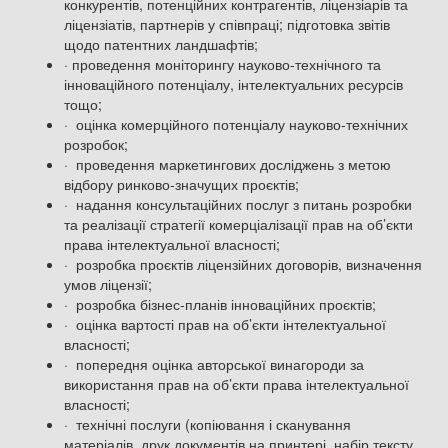
конкурентів, потенційних контрагентів, ліцензіарів та
ліцензіатів, партнерів у співпраці; підготовка звітів
щодо патентних ландшафтів;
· проведення моніторингу науково-технічного та
інноваційного потенціалу, інтелектуальних ресурсів
тощо;
· оцінка комерційного потенціалу науково-технічних
розробок;
· проведення маркетингових досліджень з метою
відбору ринково-значущих проєктів;
· надання консультаційних послуг з питань розробки
та реалізації стратегії комерціалізації прав на об’єкти
права інтелектуальної власності;
· розробка проєктів ліцензійних договорів, визначення
умов ліцензії;
· розробка бізнес-планів інноваційних проєктів;
· оцінка вартості прав на об’єкти інтелектуальної
власності;
· попередня оцінка авторської винагороди за
використання прав на об’єкти права інтелектуальної
власності;
· технічні послуги (копіювання і сканування
матеріалів, друк документів на принтері, набір тексту