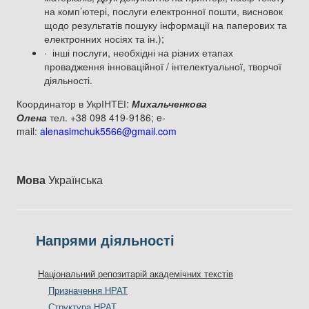
на комп’ютері, послуги електронної пошти, висновок
щодо результатів пошуку інформації на паперових та
електронних носіях та ін.);
· інші послуги, необхідні на різних етапах
провадження інноваційної / інтелектуальної, творчої
діяльності.
Координатор в УкрІНТЕІ:
Михальченкова
Олена
тел. +38 098 419-9186; e-
mail:
alenasimchuk5566@gmail.com
Мова
Українська
Напрями діяльності
Національний репозитарій академічних текстів
Призначення НРАТ
Структура НРАТ