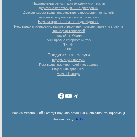
Національний репозитарій академічних текстів
Державна реєстрація НТР, дисертацій
Державна реєстрація несекретних завершених технологій
Наукова та науково-технічна експертиза
Наукометричні та патентні дослідження
Реєстрація міжнародних науково-технічних програм, проєктів і грантів
Трансфер технологій
Форсайт в Україні
Міжнародне співробітництво
ТК 144
TISC
Продукція та послуги
Інформаційні послуги
Реєстрація науково-технічних заходів
Видавнича діяльність
Наукові заходи
Facebook
YouTube
Telegram
2026 © Український інститут науково-технічної експертизи та інформації
Дизайн сайту
Divilon