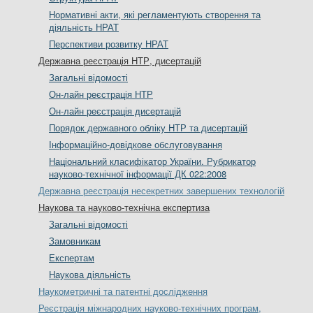
Нормативні акти, які регламентують створення та
діяльність НРАТ
Перспективи розвитку НРАТ
Державна реєстрація НТР, дисертацій
Загальні відомості
Он-лайн реєстрація НТР
Он-лайн реєстрація дисертацій
Порядок державного обліку НТР та дисертацій
Інформаційно-довідкове обслуговування
Національний класифікатор України. Рубрикатор
науково-технічної інформації ДК 022:2008
Державна реєстрація несекретних завершених технологій
Наукова та науково-технічна експертиза
Загальні відомості
Замовникам
Експертам
Наукова діяльність
Наукометричні та патентні дослідження
Реєстрація міжнародних науково-технічних програм,