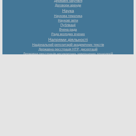
Державні закупівлі
Договори аренди
Наука
Наукова тематика
Наукові звіти
Публікації
Вчена рада
Рада молодих вчених
Напрями діяльності
Національний репозитарій академічних текстів
Державна реєстрація НТР, дисертацій
Державна реєстрація несекретних завершених технологій
Наукова та науково-технічна експертиза
Наукометричні та патентні дослідження
Реєстрація міжнародних науково-технічних програм, проєктів і грантів
Трансфер технологій
Форсайт в Україні
Міжнародне співробітництво
ТК 144
TISC
Продукція та послуги
Інформаційні послуги
Реєстрація науково-технічних заходів
Видавнича діяльність
Наукові заходи
Facebook
YouTube
Telegram