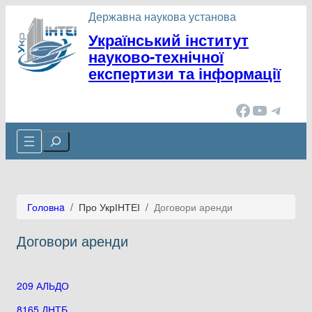
Державна наукова установа
Український інститут
науково-технічної
експертизи та інформації
Facebook
YouTube
Telegram
Cerca
Головнa
/
Про УкрІНТЕІ
/
Договори аренди
Договори аренди
209 АЛЬДО
8165 ДНТБ