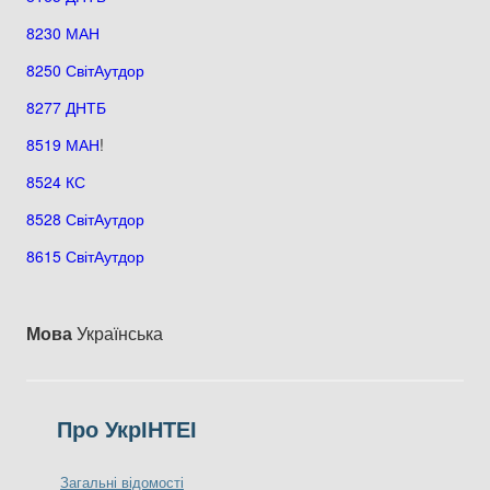
8230 МАН
8250 СвітАутдор
8277 ДНТБ
8519 МАН
!
8524 КС
8528 СвітАутдор
8615 СвітАутдор
Мова
Українська
Про УкрІНТЕІ
Загальні відомості