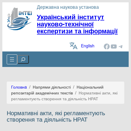
Державна наукова установа
Український інститут
науково-технічної
експертизи та інформації
Facebook
YouTube
Telegram
English
Cerca
Головнa
/
Напрями діяльності
/
Національний
репозитарій академічних текстів
/
Нормативні акти, які
регламентують створення та діяльність НРАТ
Нормативні акти, які регламентують
створення та діяльність НРАТ