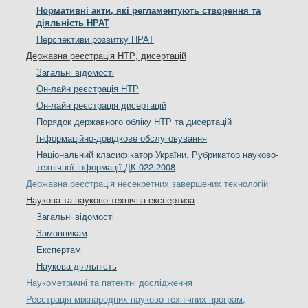
Нормативні акти, які регламентують створення та
діяльність НРАТ
Перспективи розвитку НРАТ
Державна реєстрація НТР, дисертацій
Загальні відомості
Он-лайн реєстрація НТР
Он-лайн реєстрація дисертацій
Порядок державного обліку НТР та дисертацій
Інформаційно-довідкове обслуговування
Національний класифікатор України. Рубрикатор науково-
технічної інформації ДК 022:2008
Державна реєстрація несекретних завершених технологій
Наукова та науково-технічна експертиза
Загальні відомості
Замовникам
Експертам
Наукова діяльність
Наукометричні та патентні дослідження
Реєстрація міжнародних науково-технічних програм,