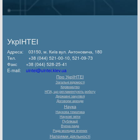
УкрІНТЕІ
Адреса: 03150, м. Київ вул. Антоновича, 180
Тел. +38 (044) 521-00-10, 521-09-73
Факс +38 (044) 528-25-41
E-mail:
uintei@uintei.kiev.ua
Про УкрІНТЕІ
Загальні відомості
Керівництво
НПА, що регламентують роботу
Державні закупівлі
Договори аренди
Наука
Наукова тематика
Наукові звіти
Публікації
Вчена рада
Рада молодих вчених
Напрями діяльності