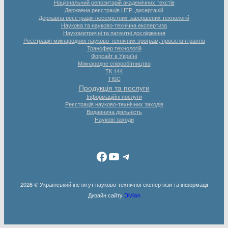
Національний репозитарій академічних текстів
Державна реєстрація НТР, дисертацій
Державна реєстрація несекретних завершених технологій
Наукова та науково-технічна експертиза
Наукометричні та патентні дослідження
Реєстрація міжнародних науково-технічних програм, проєктів і грантів
Трансфер технологій
Форсайт в Україні
Міжнародне співробітництво
ТК 144
TISC
Продукція та послуги
Інформаційні послуги
Реєстрація науково-технічних заходів
Видавнича діяльність
Наукові заходи
Facebook
YouTube
Telegram
2026 © Український інститут науково-технічної експертизи та інформації
Дизайн сайту
Divilon