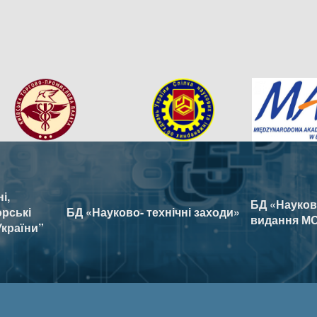
і,
БД «Наукові
орські
БД «Науково- технічні заходи»
видання МО
України”