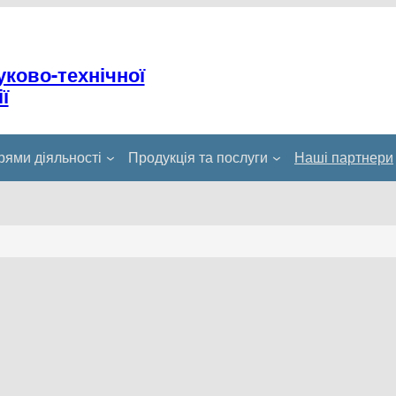
уково-технічної
ї
ями діяльності
Продукція та послуги
Наші партнери