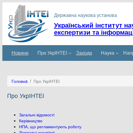
Державна наукова установа
Український інститут на
експертизи та інформаці
Новини
Про УкрІНТЕІ
Заходи
Наука
Напр
Головнa
/
Про УкрІНТЕІ
Про УкрІНТЕІ
Загальні відомості
Керівництво
НПА, що регламентують роботу
Державні закупівлі