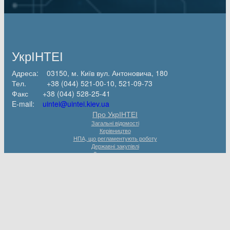
УкрІНТЕІ
Адреса: 03150, м. Київ вул. Антоновича, 180
Тел. +38 (044) 521-00-10, 521-09-73
Факс +38 (044) 528-25-41
E-mail:
uintei@uintei.kiev.ua
Про УкрІНТЕІ
Загальні відомості
Керівництво
НПА, що регламентують роботу
Державні закупівлі
Договори аренди
Наука
Наукова тематика
Наукові звіти
Публікації
Вчена рада
Рада молодих вчених
Напрями діяльності
Національний репозитарій академічних текстів
Державна реєстрація НТР, дисертацій