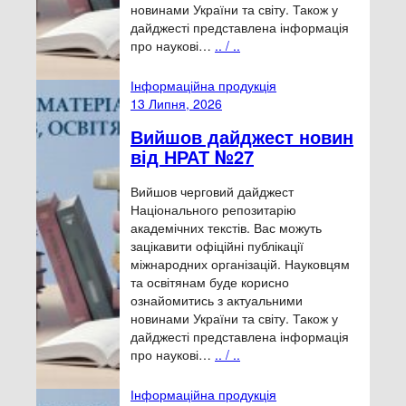
новинами України та світу. Також у
дайджесті представлена інформація
про наукові…
.. / ..
Інформаційна продукція
13 Липня, 2026
Вийшов дайджест новин
від НРАТ №27
Вийшов черговий дайджест
Національного репозитарію
академічних текстів. Вас можуть
зацікавити офіційні публікації
міжнародних організацій. Науковцям
та освітянам буде корисно
ознайомитись з актуальними
новинами України та світу. Також у
дайджесті представлена інформація
про наукові…
.. / ..
Інформаційна продукція