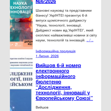
№6/2026
Шановні науковці та представники
бізнесу! УкрІНТЕІ презентує 6-й
випуск щомісячного дайджесту
“Наука, технології, інновації.
Дайджест новин від УкрІНТЕІ”, який
охоплює найважливіші новини зі світу
науки, технологій та інновацій.
.. / ..
Інформаційна продукція
1 Липня, 2026
Вийшов 6-й номер
електронного
інформаційного
бюлетеню
“Дослідження,
технології, інновації у
Європейському Союзі”
Вийшов