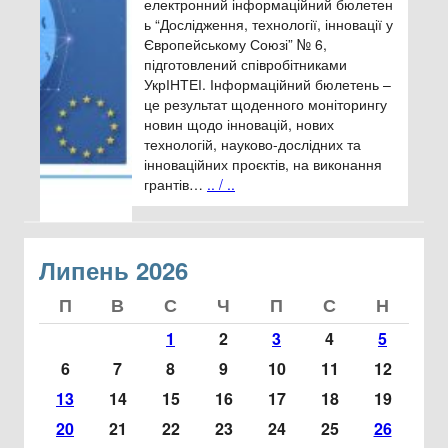
електронний інформаційний бюлетен
ь “Дослідження, технології, інновації у
Європейському Союзі” № 6,
підготовлений співробітниками
УкрІНТЕІ. Інформаційний бюлетень –
це результат щоденного моніторингу
новин щодо інновацій, нових
технологій, науково-дослідних та
інноваційних проєктів, на виконання
грантів…
.. / ..
Липень 2026
1
2
3
4
5
6
7
8
9
10
11
12
13
14
15
16
17
18
19
20
21
22
23
24
25
26