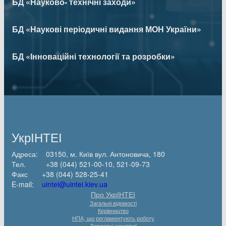
БД «Науково- технічні заходи»
БД «Наукові періодичні видання МОН України»
БД «Інноваційні технології та розробки»
УкрІНТЕІ
Адреса: 03150, м. Київ вул. Антоновича, 180
Тел. +38 (044) 521-00-10, 521-09-73
Факс +38 (044) 528-25-41
E-mail:
uintei@uintei.kiev.ua
Про УкрІНТЕІ
Загальні відомості
Керівництво
НПА, що регламентують роботу
Державні закупівлі