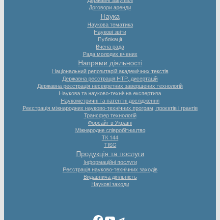
Договори аренди
Наука
Наукова тематика
Наукові звіти
Публікації
Вчена рада
Рада молодих вчених
Напрями діяльності
Національний репозитарій академічних текстів
Державна реєстрація НТР, дисертацій
Державна реєстрація несекретних завершених технологій
Наукова та науково-технічна експертиза
Наукометричні та патентні дослідження
Реєстрація міжнародних науково-технічних програм, проєктів і грантів
Трансфер технологій
Форсайт в Україні
Міжнародне співробітництво
ТК 144
TISC
Продукція та послуги
Інформаційні послуги
Реєстрація науково-технічних заходів
Видавнича діяльність
Наукові заходи
Facebook
YouTube
Telegram