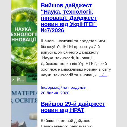
Вийшов дайджест
“Наука, технології,
інновації. Дайджест
новин від УкрІНТЕІ”
№7/2026
Шановні науковці та представники
бізнесу! УкрІНТЕІ презентує 7-й
випуск щомісячного дайджесту
“Наука, технології, інновації.
Дайджест новин від УкрІНТЕІ”, який
охоплює найважливіші новини зі світу
науки, технологій та інновацій.
.. / ..
Інформаційна продукція
26 Липня, 2026
Вийшов 29-й дайджест
новин від НРАТ
Вийшов черговий дайджест
Національного репозитарію