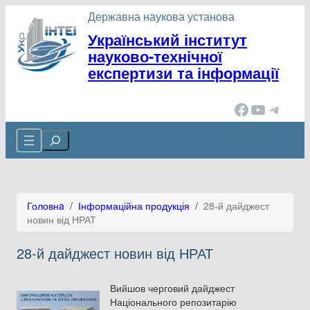
Перейти
Державна наукова установа
до
Український інститут
вмісту
науково-технічної
експертизи та інформації
Facebook
YouTube
Telegram
Cerca
Головнa
/
Інформаційна продукція
/
28-й дайджест
новин від НРАТ
28-й дайджест новин від НРАТ
Вийшов черговий дайджест
Національного репозитарію