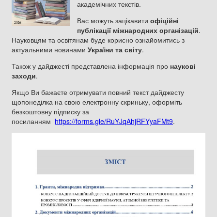
академічних текстів.
Вас можуть зацікавити
офіційні
публікації міжнародних організацій
.
Науковцям та освітянам буде корисно ознайомитись з
актуальними новинами
України та світу
.
Також у дайджесті представлена інформація про
наукові
заходи
.
Якщо Ви бажаєте отримувати повний текст дайджесту
щопонеділка на свою електронну скриньку, оформіть
безкоштовну підписку за
посиланням
https://forms.gle/RuYJqAhjRFYyaFMt9
.