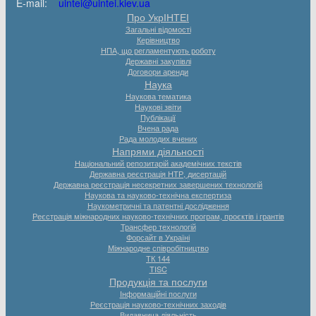
E-mail:
uintei@uintei.kiev.ua
Про УкрІНТЕІ
Загальні відомості
Керівництво
НПА, що регламентують роботу
Державні закупівлі
Договори аренди
Наука
Наукова тематика
Наукові звіти
Публікації
Вчена рада
Рада молодих вчених
Напрями діяльності
Національний репозитарій академічних текстів
Державна реєстрація НТР, дисертацій
Державна реєстрація несекретних завершених технологій
Наукова та науково-технічна експертиза
Наукометричні та патентні дослідження
Реєстрація міжнародних науково-технічних програм, проєктів і грантів
Трансфер технологій
Форсайт в Україні
Міжнародне співробітництво
ТК 144
TISC
Продукція та послуги
Інформаційні послуги
Реєстрація науково-технічних заходів
Видавнича діяльність