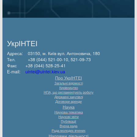
УкрІНТЕІ
Адреса: 03150, м. Київ вул. Антоновича, 180
Тел. +38 (044) 521-00-10, 521-09-73
Факс +38 (044) 528-25-41
E-mail:
uintei@uintei.kiev.ua
Про УкрІНТЕІ
Загальні відомості
Керівництво
НПА, що регламентують роботу
Державні закупівлі
Договори аренди
Наука
Наукова тематика
Наукові звіти
Публікації
Вчена рада
Рада молодих вчених
Напрями діяльності