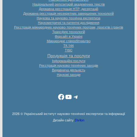
Національний репозитарій академічних текстів
Державна реєстрація НТР, дисертацій
Державна реєстрація несекретних завершених технологій
Наукова та науково-технічна експертиза
Наукометричні та патентні дослідження
Реєстрація міжнародних науково-технічних програм, проєктів і грантів
Трансфер технологій
Форсайт в Україні
Міжнародне співробітництво
ТК 144
TISC
Продукція та послуги
Інформаційні послуги
Реєстрація науково-технічних заходів
Видавнича діяльність
Наукові заходи
Facebook
YouTube
Telegram
2026 © Український інститут науково-технічної експертизи та інформації
Дизайн сайту
Divilon