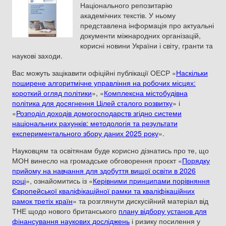
Національного репозитарію
академічних текстів. У ньому
представлена інформація про актуальні
документи міжнародних організацій,
корисні новини України і світу, гранти та
наукові заходи.
Вас можуть зацікавити офіційні публікації ОЕСР «
Наскільки
поширене алгоритмічне управління на робочих місцях:
короткий огляд політики
», «
Комплексна містобудівна
політика для досягнення Цілей сталого розвитку
» і
«
Розподіл доходів домогосподарств згідно системи
національних рахунків: методологія та результати
експериментального збору даних 2025 року
».
Науковцям та освітянам буде корисно дізнатись про те, що
МОН винесло на громадське обговорення проєкт «
Порядку
прийому на навчання для здобуття вищої освіти в 2026
році
», ознайомитись із «
Керівними принципами порівняння
Європейської кваліфікаційної рамки та кваліфікаційних
рамок третіх країн
» та розглянути дискусійний матеріал від
ТНЕ щодо нового британського
плану відбору установ для
фінансування наукових досліджень
і ризику посилення у