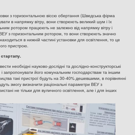
новки з горизонтальною віссю обертання (Шведська фірма
увати в напрямку вітру, вони створюють великий шум і їх
ьним ротором працюють не залежно від напрямку вітру і
 ВЕУ з горизонтальним ротором, то вони створюють значно
находиться в нижній частині установки для освітлення, то це
ного пристрою.
 стартапу.
сти необхідні науково-дослідні та дослідно-конструкторські
и і запропонувати його комунальним господарствам та іншим
ицтва такі пристрої будуть на 30-40% дешевшими, в порівнянні
адуть змогу визначити раціональні параметри ВЕУ з
истані не тільки для вуличного освітлення, але і для інших