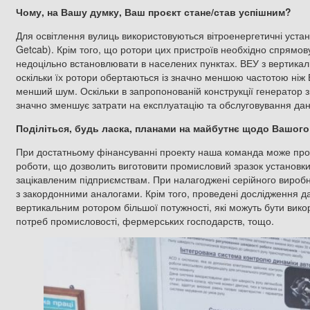
Чому, на Вашу думку, Ваш проєкт стане/став успішним?
Для освітлення вулиць використовуються вітроенергетичні уста
Getcab). Крім того, що ротори цих пристроїв необхідно спрямов
недоцільно встановлювати в населених пунктах. ВЕУ з вертикал
оскільки їх ротори обертаються із значно меншою частотою ніж
менший шум. Оскільки в запропонованій конструкції генератор з
значно зменшує затрати на експлуатацію та обслуговування да
Поділіться, будь ласка, планами на майбутнє щодо Вашого
При достатньому фінансуванні проекту наша команда може прове
роботи, що дозволить виготовити промисловий зразок установк
зацікавленим підприємствам. При налагоджені серійного виробн
з закордонними аналогами. Крім того, проведені дослідження д
вертикальним ротором більшої потужності, які можуть бути викор
потреб промисловості, фермерських господарств, тощо.