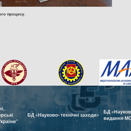
ого процесу
.
і,
БД «Наукові
орські
БД «Науково- технічні заходи»
видання МО
України”