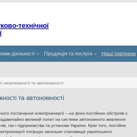
уково-технічної
ї
ями діяльності
Продукція та послуги
Наші партнери
ї незалежності та автономності
ності та автономності
ого постачання електроенергії – на фоні постійних обстрілів з
 надзвичайно великий попит на системи автономного живлення
ів, так і підприємства та установи України. Крім того, постійне
лектроенергії погіршує загальне становище українського