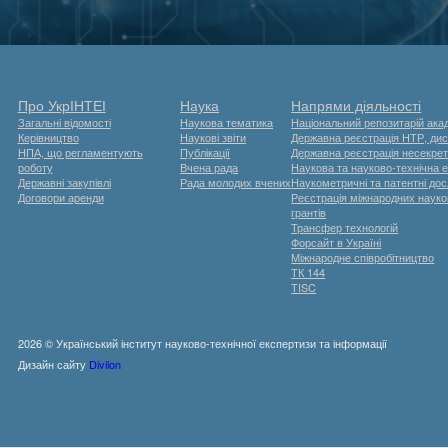
Про УкрІНТЕІ
Наука
Напрями діяльності
Загальні відомості
Наукова тематика
Національний репозитарій акад
Керівництво
Наукові звіти
Державна реєстрація НТР, дис
НПА, що регламентують
Публікації
Державна реєстрація несекрет
роботу
Вчена рада
Наукова та науково-технічна 
Державні закупівлі
Рада молодих вчених
Наукометричні та патентні до
Договори аренди
Реєстрація міжнародних науков
грантів
Трансфер технологій
Форсайт в Україні
Міжнародне співробітництво
ТК 144
TISC
2026 © Український інститут науково-технічної експертизи та інформації
Дизайн сайту
Divilon