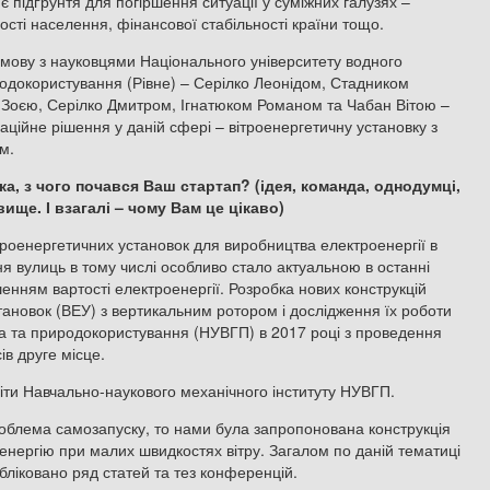
є підґрунтя для погіршення ситуації у суміжних галузях –
ості населення, фінансової стабільності країни тощо.
мову з науковцями Національного університету водного
одокористування (Рівне) – Серілко Леонідом, Стадником
Зоєю, Серілко Дмитром, Ігнатюком Романом та Чабан Вітою –
аційне рішення у даній сфері – вітроенергетичну установку з
м.
ка, з чого почався Ваш стартап? (ідея, команда, однодумці,
ще. І взагалі – чому Вам це цікаво)
троенергетичних установок для виробництва електроенергії в
ня вулиць в тому числі особливо стало актуальною в останні
ьшенням вартості електроенергії. Розробка нових конструкцій
тановок (ВЕУ) з вертикальним ротором і дослідження їх роботи
ва та природокористування (НУВГП) в 2017 році з проведення
ів друге місце.
іти Навчально-наукового механічного інституту НУВГП.
облема самозапуску, то нами була запропонована конструкція
енергію при малих швидкостях вітру. Загалом по даній тематиці
бліковано ряд статей та тез конференцій.