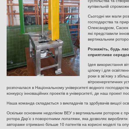
суспільства та створю
купівельній спроможн
Сьогодні ми мали роз
господарства та прир
Олександром, Сасюк 
які представили іннов
вертикальним роторо
Розкажіть, будь лас
сприятливе середови
Ідея використання ві
цілому і для освітлен
роки в зв’язку з збіл
вітроенергетичних ус
розпочалася в Національному університеті водного господарст
конкурсу інноваційних проектів в університеті, де наш проект пос
Наша команда складається з викладачів та здобувачів вищої осв
Оскільки основним недоліком ВЕУ з вертикальним ротором є пр
ротора Дар’є з поворотними лопатями, яка дозволяє виробляти 
авторами отримано більше 10 патентів на корисні моделі та опу