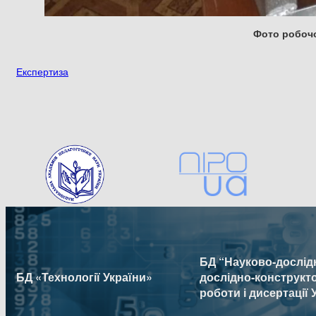
Фото робоч
Експертиза
БД “Науково-дослідн
БД «Технології України»
дослідно-конструкт
роботи і дисертації 