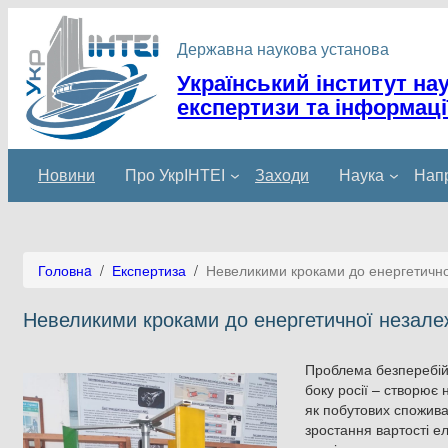
Перейти
до
Державна наукова установа
вмісту
Український інститут на
експертизи та інформаці
Новини
Про УкрІНТЕІ
Заходи
Наука
Напр
Головнa
/
Експертиза
/
Невеликими кроками до енергетично
Невеликими кроками до енергетичної незалеж
Проблема безперебійн
боку росії – створює
як побутових споживач
зростання вартості е