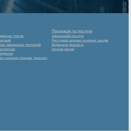
Продукція та послуги
емічних текстів
Інформаційні послуги
ертацій
Реєстрація науково-технічних заходів
них завершених технологій
Видавнича діяльність
експертиза
Наукові заходи
слідження
о-технічних програм, проєктів і