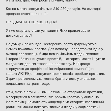
мати пристрій, який робить їх «нечутними».
Кожна маска коштує близько 240-250 доларів. На сьогодні
продано тисячі пристроїв.
ПРОДАВАТИ З ПЕРШОГО ДНЯ!
Як же стартапу стати успішним? Яких правил варто
дотримуватись?
На думку Олександра Нестеренка, варто дотримуватись
кількох важливих правил. Для початку – представити ідею у
вигляді презентації. Якщо певна кількість людей виявлять
інтерес і бажання купити пристрій, – створити макет і шукати
майданчик для виготовлення прототипу. Найкраще –
звернутися до профільної інжинірингової компанії (на
кшталт ARTKB), інвестувати трохи коштів і зробити прототип.
З цим прототипом уже можна брати участь у виставках,
подаватися на грант тощо.
Втім, можна піти й іншим шляхом: не створювати прототип,
а звернутися в агентство, яке робить креативну анімацію.
Його фахівці намалюють концепцію чи створять креативний
ролик, які можна показати тисячам людей у соцмережах і