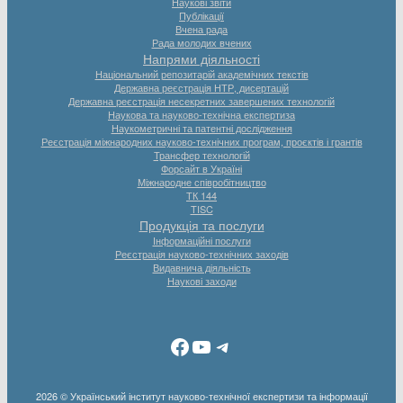
Наукові звіти
Публікації
Вчена рада
Рада молодих вчених
Напрями діяльності
Національний репозитарій академічних текстів
Державна реєстрація НТР, дисертацій
Державна реєстрація несекретних завершених технологій
Наукова та науково-технічна експертиза
Наукометричні та патентні дослідження
Реєстрація міжнародних науково-технічних програм, проєктів і грантів
Трансфер технологій
Форсайт в Україні
Міжнародне співробітництво
ТК 144
TISC
Продукція та послуги
Інформаційні послуги
Реєстрація науково-технічних заходів
Видавнича діяльність
Наукові заходи
Facebook
YouTube
Telegram
2026 © Український інститут науково-технічної експертизи та інформації