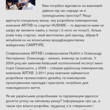
Вам потрібно відповісти на важливий
дзвінок під час наради чи в
громадському просторі? Якщо
вдягнути спеціальну маску, яку розробили інжинірингова
компанія ARTKB та стартап HUSHME – то відповісти мамі чи
шефу ви зможете навіть у театрі ( й ніхто не почує!). Кілька
років тому стартап, який виготовляє цей прилад, зібрав 9
мільйонів єн на японському краудфандинговому
майданчику CAMPFIRE.
Співвласником ARTKB і співвласником Hushm є Олександр
Нестеренко. Олександр – киянин, інженер за освітою. У
2004 році він закінчив Київський політехнічний інститут імені
Ігоря Сікорського, у 2009 – створив українську інжинірингову
компанію ARTKB. З 2011 року компанія займається
розробкою промислового дизайну та інженерним
проєктуванням приладів і пристроїв, потрібних для
повсякденного життя.
Як же українським розробникам та підприємцям вдалося
досягти успіху на світовому ринку? Інформацією про це, а
також про власні розробки, труднощі з їх створенням і