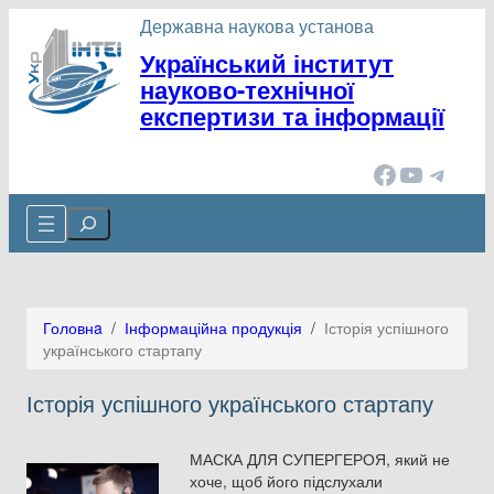
Перейти
Державна наукова установа
до
Український інститут
вмісту
науково-технічної
експертизи та інформації
Facebook
YouTube
Telegram
Cerca
Головнa
/
Інформаційна продукція
/
Історія успішного
українського стартапу
Історія успішного українського стартапу
МАСКА ДЛЯ СУПЕРГЕРОЯ, який не
хоче, щоб його підслухали