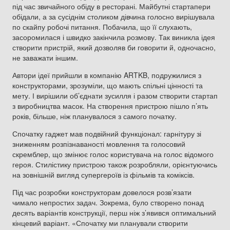
під час звичайного обіду в ресторані. Майбутні стартапери
обідали, а за сусіднім столиком дівчина голосно вирішувала
по скайпу робочі питання. Побачила, що її слухають,
засоромилася і швидко закінчила розмову. Так виникла ідея
створити пристрій, який дозволяв би говорити й, одночасно,
не заважати іншим.
Автори ідеї прийшли в компанію ARTKB, подружилися з
конструкторами, зрозуміли, що мають спільні цінності та
мету. І вирішили об’єднати зусилля і разом створити стартап
з виробництва масок. На створення пристрою пішло п’ять
років, більше, ніж планувалося з самого початку.
Спочатку гаджет мав подвійний функціонал: гарнітуру зі
зниженням розпізнаваності мовлення та голосовий
скремблер, що змінює голос користувача на голос відомого
героя. Стилістику пристрою також розробляли, орієнтуючись
на зовнішній вигляд супергероїв із фільмів та коміксів.
Під час розробки конструкторам довелося розв’язати
чимало непростих задач. Зокрема, було створено понад
десять варіантів конструкції, перш ніж з’явився оптимальний
кінцевий варіант. «Спочатку ми планували створити