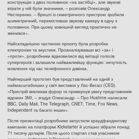
конструкцію з двох половинок «на застібці», але звукові
втрати у ній були значними, – розповів Олександр
Нестеренко. – Врешті із симетричного пристрою зробили
асиметричний, перемістивши звукову камеру в одну з
половинок. При цьому зовнішній вигляд практично не
змінився».
Найскладнішою частиною проєкту була розробка
електроніки та акустики. Проаналізувавши всі «за» і
«проти», розробники відмовилися від імітації голосів
супергероїв і залишили найважливішу функцію: нечутність
мовлення під час телефонного дзвінка.
Найперший прототип був представлений на одній з
наймасштабніших у світі виставок у Лас-Вегасі (CES).
«Пристрій викликав фурор та привернув увагу представників
відомих ЗМІ, – згадує Олександр. – Про Hushme написали
BBC, Daily Mail, The Telegraph, CNET, Time, Fox News,
Independent та багато інших».
Після презентації розробники запустили краудфандингову
кампанію на платформі Kickstarter й успішно зібрали понад
71 тисячу доларів. Після цього стартап став учасником