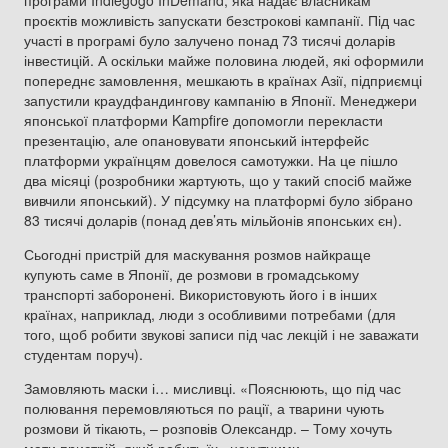
програми Indiegogo InDemand, яка надає власникам
проєктів можливість запускати безстрокові кампанії. Під час
участі в програмі було залучено понад 73 тисячі доларів
інвестицій. А оскільки майже половина людей, які оформили
попереднє замовлення, мешкають в країнах Азії, підприємці
запустили краудфандингову кампанію в Японії. Менеджери
японської платформи Kampfire допомогли перекласти
презентацію, але опановувати японський інтерфейс
платформи українцям довелося самотужки. На це пішло
два місяці (розробники жартують, що у такий спосіб майже
вивчили японський). У підсумку на платформі було зібрано
83 тисячі доларів (понад дев’ять мільйонів японських єн).
Сьогодні пристрій для маскування розмов найкраще
купують саме в Японії, де розмови в громадському
транспорті заборонені. Використовують його і в інших
країнах, наприклад, люди з особливими потребами (для
того, щоб робити звукові записи під час лекцій і не заважати
студентам поруч).
Замовляють маски і… мисливці. «Пояснюють, що під час
полювання перемовляються по рації, а тварини чують
розмови й тікають, – розповів Олександр. – Тому хочуть