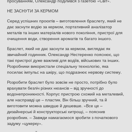
просуванням, Олександр поділився з газетою «Світ».
НЕ ЗАСНУТИ ЗА КЕРМОМ
Серед успішних проєктів – виготовлення браслету, який не
дає заснути водію за кермом, портативний аналізатор
металів та інших матеріалів нового покоління, пристрої для
очищення води, створення ароматів та багато іншого.
Браслет, який не дає заснути за кермом, виглядає як
звичайний годинник. Олександр Нестеренко пояснює, що
такі пристрої дуже важливі для водіїв, військових та інших.
Розробники використали спеціальну технологію, яка
посилає імпульс на шкіру, що подразнює нервову систему.
Розробити браслет було зовсім не просто, потрібно було
врахувати безліч різних нюансів – від зручності до
водонепроникності. Корпус пристрою схожий на металевий,
але насправді це – пластик. Він більш зручний, та й
виготовити можна швидше й дешевше. «Все це –
дизайнерські й конструкторські хитрощі, – пояснив
розробник. – Завжди намагаємося зробити з початкового
задуму «цукерку».