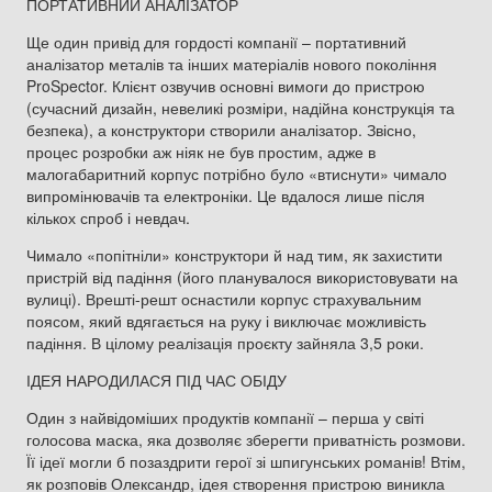
ПОРТАТИВНИЙ АНАЛІЗАТОР
Ще один привід для гордості компанії – портативний
аналізатор металів та інших матеріалів нового покоління
ProSpector. Клієнт озвучив основні вимоги до пристрою
(сучасний дизайн, невеликі розміри, надійна конструкція та
безпека), а конструктори створили аналізатор. Звісно,
процес розробки аж ніяк не був простим, адже в
малогабаритний корпус потрібно було «втиснути» чимало
випромінювачів та електроніки. Це вдалося лише після
кількох спроб і невдач.
Чимало «попітніли» конструктори й над тим, як захистити
пристрій від падіння (його планувалося використовувати на
вулиці). Врешті-решт оснастили корпус страхувальним
поясом, який вдягається на руку і виключає можливість
падіння. В цілому реалізація проєкту зайняла 3,5 роки.
ІДЕЯ НАРОДИЛАСЯ ПІД ЧАС ОБІДУ
Один з найвідоміших продуктів компанії – перша у світі
голосова маска, яка дозволяє зберегти приватність розмови.
Її ідеї могли б позаздрити герої зі шпигунських романів! Втім,
як розповів Олександр, ідея створення пристрою виникла