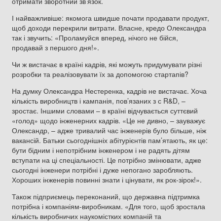
отримати зворотний зв’язок.
І найважливіше: якомога швидше почати продавати продукт,
щоб доходи перекрили витрати. Власне, кредо Олександра
так і звучить: «Проламуйся вперед, нічого не бійся,
продавай з першого дня!».
Чи ж вистачає в країні кадрів, які можуть придумувати різні
розробки та реалізовувати їх за допомогою стартапів?
На думку Олександра Нестеренка, кадрів не вистачає. Хоча
кількість виробництв і кампанія, пов’язаних з с R&D, –
зростає. Іншими словами – в країні відчувається суттєвий
«голод» щодо інженерних кадрів. «Це не дивно, – зауважує
Олександр, – адже тривалий час інженерів було більше, ніж
вакансій. Батьки сьогоднішніх абітурієнтів пам’ятають, як це:
бути бідним і непотрібним інженером і не радять дітям
вступати на ці спеціальності. Це потрібно змінювати, адже
сьогодні інженери потрібні і дуже непогано заробляють.
Хороших інженерів повинні знати і цінувати, як рок-зірок!».
Також підприємець переконаний, що державна підтримка
потрібна і компаніям-виробникам. «Для того, щоб зростала
кількість виробничих наукомістких компаній та