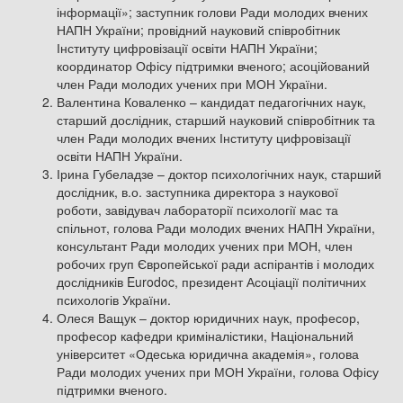
інформації»; заступник голови Ради молодих вчених
НАПН України; провідний науковий співробітник
Інституту цифровізації освіти НАПН України;
координатор Офісу підтримки вченого; асоційований
член Ради молодих учених при МОН України.
Валентина Коваленко – кандидат педагогічних наук,
старший дослідник, старший науковий співробітник та
член Ради молодих вчених Інституту цифровізації
освіти НАПН України.
Ірина Губеладзе – доктор психологічних наук, старший
дослідник, в.о. заступника директора з наукової
роботи, завідувач лабораторії психології мас та
спільнот, голова Ради молодих вчених НАПН України,
консультант Ради молодих учених при МОН, член
робочих груп Європейської ради аспірантів і молодих
дослідників Eurodoc, президент Асоціації політичних
психологів України.
Олеся Ващук – доктор юридичних наук, професор,
професор кафедри криміналістики, Національний
університет «Одеська юридична академія», голова
Ради молодих учених при МОН України, голова Офісу
підтримки вченого.