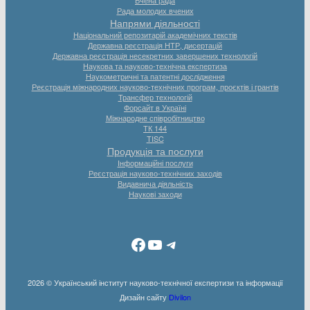
Рада молодих вчених
Напрями діяльності
Національний репозитарій академічних текстів
Державна реєстрація НТР, дисертацій
Державна реєстрація несекретних завершених технологій
Наукова та науково-технічна експертиза
Наукометричні та патентні дослідження
Реєстрація міжнародних науково-технічних програм, проєктів і грантів
Трансфер технологій
Форсайт в Україні
Міжнародне співробітництво
ТК 144
TISC
Продукція та послуги
Інформаційні послуги
Реєстрація науково-технічних заходів
Видавнича діяльність
Наукові заходи
Facebook
YouTube
Telegram
2026 © Український інститут науково-технічної експертизи та інформації
Дизайн сайту
Divilon