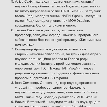
Аліса Сухіх – кандидат педагогічних наук, старший
науковий співробітник та голова Ради молодих вчених
Інституту цифровізації освіти НАПН України, заступник
голови Ради молодих вчених НАПН України, заступник
голови Ради молодих учених при МОН України,
координатор Офісу підтримки вченого.
Тетяна Вакалюк – доктор педагогічних наук,
професор, завідувач кафедри інженерії програмного
забезпечення Державного університету «Житомирська
політехніка».
Володимир Артемчук – доктор технічних наук,
старший науковий співробітник, заступник директора з
науково-організаційної роботи та Голова ради
молодих вчених Інституту проблем моделювання в
енергетиці імені Г.Є. Пухова НАН України, Голова
ради молодих вчених при Відділенні фізико-технічних
проблем енергетики НАН України.
Інна Семенець-Орлова – доктор наук з державного
управління, професор, директор Навчально-
наукового інституту управління, економіки та бізнесу
МАУП, член Ради молодих учених при МОН України.
Василь Витвицький – кандидат технічних наук, доцент
кафедри інженерної та комп’ютерної графіки та