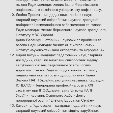
голова Ради молодих вчених Івано-Франківського
національного технічного університету нафти і газу.
Любов Процик – кандидат психологічних наук,
старший науковий співробітник науково-дослідної
лабораторії психологічного забезпечення та голова
Ради молодих вчених Державного науково-дослідного
інституту МВС України.
Ірина Баланчук – старший науковий співробітник та
голова Ради молодих вчених ДНУ «Український
інститут науково-технічної експертизи та інформації».
Кирил Котун – кандидат педагогічних наук, старший
дослідник, старший науковий співробітник відділу
зарубіжних систем педагогічної освіти і освіти
дорослих, голова Ради молодих вчених Інституту
педагогічної освіти і освіти дорослих імені Івана
Зязюна НАПН України, заступник керівника Кафедри
ЮНЕСКО «Неперервна професійна освіта ХХІ
століття» при ІПООД імені Івана Зязюна НАПН
України, Керівник Освітнього Хабу «Центр
неперервної освіти / Lifelong Education Centre»
Катерина Годлевська – кандидат педагогічних наук,
старший науковий співробітник відділу зарубіжних