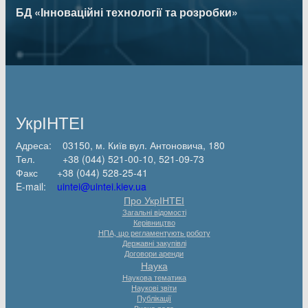
БД «Інноваційні технології та розробки»
УкрІНТЕІ
Адреса: 03150, м. Київ вул. Антоновича, 180
Тел. +38 (044) 521-00-10, 521-09-73
Факс +38 (044) 528-25-41
E-mail:
uintei@uintei.kiev.ua
Про УкрІНТЕІ
Загальні відомості
Керівництво
НПА, що регламентують роботу
Державні закупівлі
Договори аренди
Наука
Наукова тематика
Наукові звіти
Публікації
Вчена рада