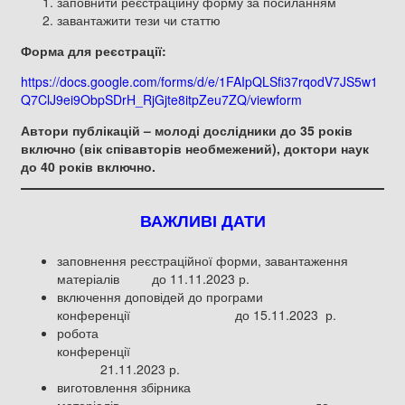
заповнити реєстраційну форму за посиланням
завантажити тези чи статтю
Форма для реєстрації:
https://docs.google.com/forms/d/e/1FAIpQLSfi37rqodV7JS5w1
Q7ClJ9ei9ObpSDrH_RjGjte8itpZeu7ZQ/viewform
Автори публікацій – молоді дослідники до 35 років
включно (вік співавторів необмежений), доктори наук
до 40 років
включно.
ВАЖЛИВІ ДАТИ
заповнення реєстраційної форми, завантаження
матеріалів до 11.11.2023 р.
включення доповідей до програми
конференції до 15.11.2023 р.
робота
конференції
21.11.2023 р.
виготовлення збірника