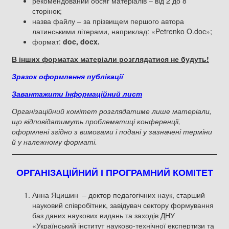
рекомендований обсяг матеріалів – від 2 до 8
сторінок;
назва файлу – за прізвищем першого автора
латинськими літерами, наприклад: «Petrenko O.doc»;
формат:
doc, docx.
В інших форматах матеріали розглядатися не будуть!
Зразок оформлення публікації
Завантажити Інформаційний лист
Організаційний комітет розглядатиме лише матеріали,
що відповідатимуть проблематиці конференції,
оформлені згідно з вимогами і подані у зазначені терміни
й у належному форматі.
ОРГАНІЗАЦІЙНИЙ І ПРОГРАМНИЙ КОМІТЕТ
Анна Яцишин – доктор педагогічних наук, старший
науковий співробітник, завідувач сектору формування
баз даних наукових видань та заходів ДНУ
«Український інститут науково-технічної експертизи та