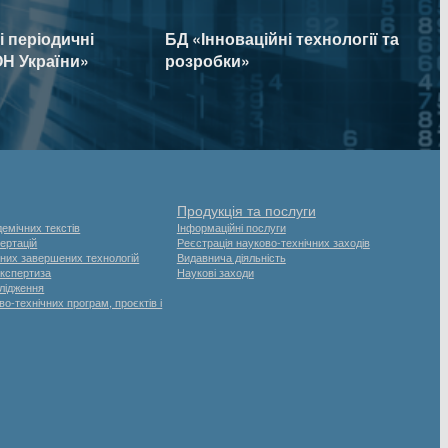
 періодичні
БД «Інноваційні технології та
Н України»
розробки»
Продукція та послуги
емічних текстів
Інформаційні послуги
ертацій
Реєстрація науково-технічних заходів
них завершених технологій
Видавнича діяльність
експертиза
Наукові заходи
слідження
о-технічних програм, проєктів і