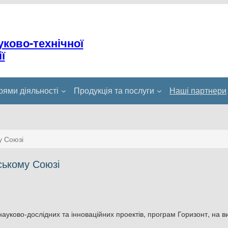
уково-технічної
ї
ями діяльності
Продукція та послуги
Наші партнери
у Союзі
йському Союзі
ауково-дослідних та інноваційних проектів, програм Горизонт, на ви