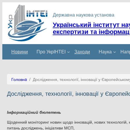
Державна наукова установа
Український інститут на
експертизи та інформаці
Новини
Про УкрІНТЕІ
Заходи
Наука
Напр
Головнa
/
Дослідження, технології, інновації у Європейськом
Дослідження, технології, інновації у Європе
Інформаційний бюлетень
Щоденний моніторинг новин щодо інновацій, нових технологій, н
питань досліджень, ініціативи МСП,