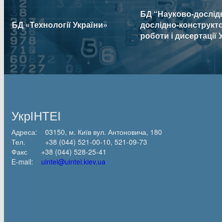
БД “Науково-дослідн
БД «Технології України»
дослідно-конструкт
роботи і дисертації 
УкрІНТЕІ
Адреса: 03150, м. Київ вул. Антоновича, 180
Тел. +38 (044) 521-00-10, 521-09-73
Факс +38 (044) 528-25-41
E-mail:
uintei@uintei.kiev.ua