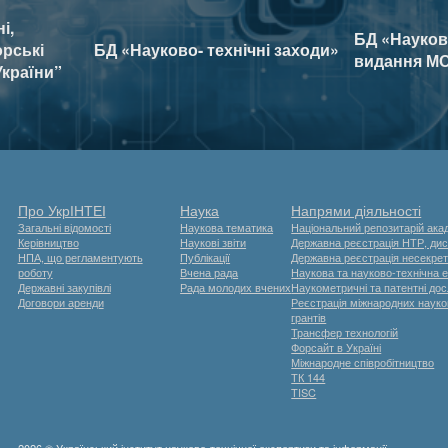
і,
БД «Наукові
орські
БД «Науково- технічні заходи»
видання МО
України”
Про УкрІНТЕІ
Наука
Напрями діяльності
Загальні відомості
Наукова тематика
Національний репозитарій акад
Керівництво
Наукові звіти
Державна реєстрація НТР, дис
НПА, що регламентують
Публікації
Державна реєстрація несекрет
роботу
Вчена рада
Наукова та науково-технічна 
Державні закупівлі
Рада молодих вчених
Наукометричні та патентні до
Договори аренди
Реєстрація міжнародних науков
грантів
Трансфер технологій
Форсайт в Україні
Міжнародне співробітництво
ТК 144
TISC
2026 © Український інститут науково-технічної експертизи та інформації