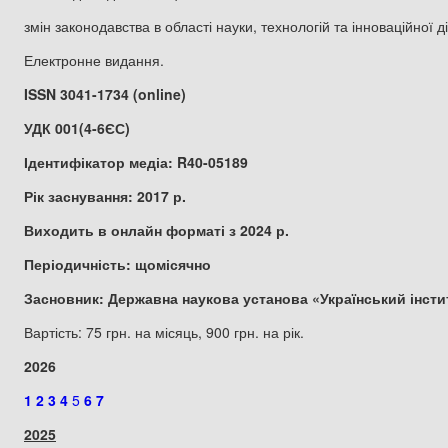
змін законодавства в області науки, технологій та інноваційної
Електронне видання.
ISSN 3041-1734 (online)
УДК 001(4-6ЄС)
Ідентифікатор медіа: R40-05189
Рік заснування: 2017 р.
Виходить в онлайн форматі з 2024 р.
Періодичність: щомісячно
Засновник: Державна наукова установа «Український інстит
Вартість: 75 грн. на місяць, 900 грн. на рік.
2026
1
2
3
4
5
6
7
2025