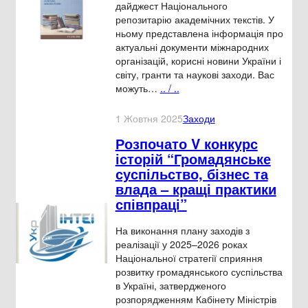
дайджест Національного
репозитарію академічних текстів. У
ньому представлена інформація про
актуальні документи міжнародних
організацій, корисні новини України і
світу, гранти та наукові заходи. Вас
можуть…
.. / ..
1 Жовтня 2025
Заходи
Розпочато V конкурс
історій “Громадянське
суспільство, бізнес та
влада – кращі практики
співпраці”
На виконання плану заходів з
реалізації у 2025–2026 роках
Національної стратегії сприяння
розвитку громадянського суспільства
в Україні, затвердженого
розпорядженням Кабінету Міністрів