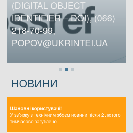
(DIGITAL OBJECT
IDENTIFIER – DOI), (066)
218-70-99,
POPOV@UKRINTEI.UA
НОВИНИ
Шановні користувачі!
У зв’язку з технічним збоєм новини після 2 лютого
тимчасово загублено