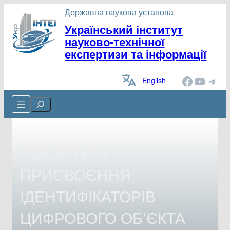
Перейти
Державна наукова установа
до
Український інститут
вмісту
науково-технічної
експертизи та інформації
Facebook
YouTube
Telegram
English
Cerca
ПОСЛУГИ З
ПРИСВОЄННЯ
ІДЕНТИФІКАТОРІВ
ЦИФРОВОГО ОБ’ЄКТА