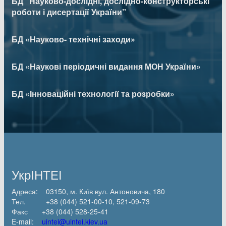
БД “Науково-дослідні, дослідно-конструкторські
роботи і дисертації України”
БД «Науково- технічні заходи»
БД «Наукові періодичні видання МОН України»
БД «Інноваційні технології та розробки»
УкрІНТЕІ
Адреса: 03150, м. Київ вул. Антоновича, 180
Тел. +38 (044) 521-00-10, 521-09-73
Факс +38 (044) 528-25-41
E-mail:
uintei@uintei.kiev.ua