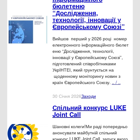
бюлетеню
“Дослідження,
технології, інновації у
Європейському Союзі”
Вийшов перший у 2026 році номер
електронного інформаційного бюлет
еню “Дослідження, технології,
інновації у Європейському Союзі”,
підготовлений співробітниками
УкрІНТЕІ, який грунтується на
щоденному моніторингу новин з
країн Європейського Союзу.
.. / ..
30 Січня 2026
Заходи
Спільний конкурс LUKE
Joint Call
Шановні колеги!Ми раді попередньо
анонсувати майбутній спільний
конкурс LUKE Joint Call, запуск якого