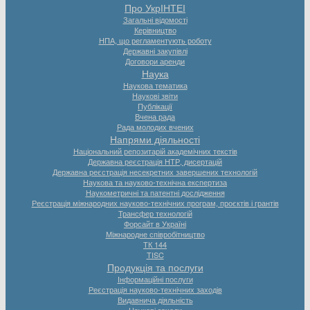
Про УкрІНТЕІ
Загальні відомості
Керівництво
НПА, що регламентують роботу
Державні закупівлі
Договори аренди
Наука
Наукова тематика
Наукові звіти
Публікації
Вчена рада
Рада молодих вчених
Напрями діяльності
Національний репозитарій академічних текстів
Державна реєстрація НТР, дисертацій
Державна реєстрація несекретних завершених технологій
Наукова та науково-технічна експертиза
Наукометричні та патентні дослідження
Реєстрація міжнародних науково-технічних програм, проєктів і грантів
Трансфер технологій
Форсайт в Україні
Міжнародне співробітництво
ТК 144
TISC
Продукція та послуги
Інформаційні послуги
Реєстрація науково-технічних заходів
Видавнича діяльність
Наукові заходи