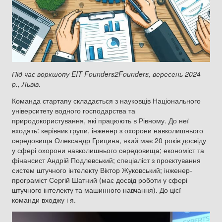
Під час воркшопу EIT Founders2Founders, вересень 2024
р., Львів.
Команда стартапу складається з науковців Національного
університету водного господарства та
природокористування, які працюють в Рівному. До неї
входять: керівник групи, інженер з охорони навколишнього
середовища Олександр Грицина, який має 20 років досвіду
у сфері охорони навколишнього середовища; економіст та
фінансист Андрій Подлевський; спеціаліст з проєктування
систем штучного інтелекту Віктор Жуковський; інженер-
програміст Сергій Шатний (має досвід роботи у сфері
штучного інтелекту та машинного навчання). До цієї
команди входжу і я.