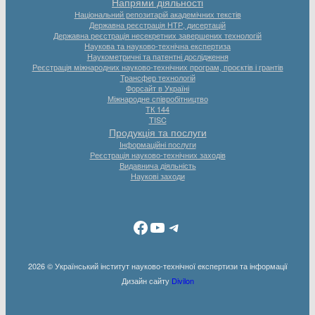
Напрями діяльності
Національний репозитарій академічних текстів
Державна реєстрація НТР, дисертацій
Державна реєстрація несекретних завершених технологій
Наукова та науково-технічна експертиза
Наукометричні та патентні дослідження
Реєстрація міжнародних науково-технічних програм, проєктів і грантів
Трансфер технологій
Форсайт в Україні
Міжнародне співробітництво
ТК 144
TISC
Продукція та послуги
Інформаційні послуги
Реєстрація науково-технічних заходів
Видавнича діяльність
Наукові заходи
Facebook
YouTube
Telegram
2026 © Український інститут науково-технічної експертизи та інформації
Дизайн сайту
Divilon