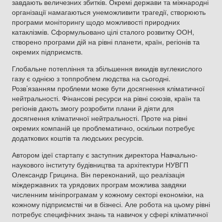
завдають величезних збитків. Окремі держави та міжнародні
організації намагаються унеможливити трагедії, створюють
програми моніторингу щодо можливості природних
катаклізмів. Сформульовано цілі сталого розвитку ООН,
створено програми дій на рівні планети, країн, регіонів та
окремих підприємств.
Глобальне потепління та збільшення викидів вуглекислого
газу є однією з топпроблем людства на сьогодні.
Розв’язанням проблеми може бути досягнення кліматичної
нейтральності. Фінансові ресурси на рівні союзів, країн та
регіонів дають змогу розробити плани й діяти для
досягнення кліматичної нейтральності. Проте на рівні
окремих компаній це проблематично, оскільки потребує
додаткових коштів та людських ресурсів.
Автором ідеї стартапу є заступник директора Навчально-
наукового інституту будівництва та архітектури НУВГП
Олександр Грицина. Він переконаний, що реалізація
міждержавних та урядових програм можлива завдяки
численним мініпрограмам у кожному секторі економіки, на
кожному підприємстві чи в бізнесі. Але робота на цьому рівні
потребує специфічних знань та навичок у сфері кліматичної