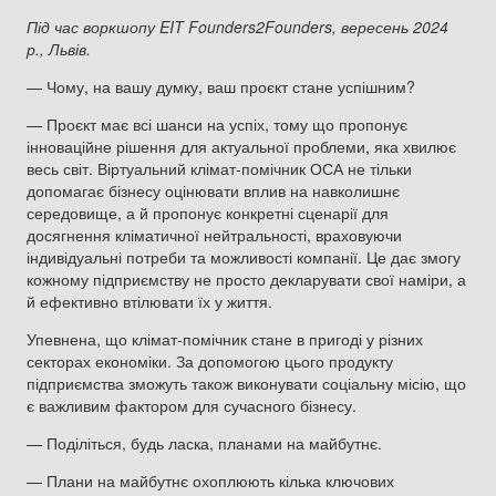
Під час воркшопу EIT Founders2Founders, вересень 2024
р., Львів.
— Чому, на вашу думку, ваш проєкт стане успішним?
— Проєкт має всі шанси на успіх, тому що пропонує
інноваційне рішення для актуальної проблеми, яка хвилює
весь світ. Віртуальний клімат-помічник ОСА не тільки
допомагає бізнесу оцінювати вплив на навколишнє
середовище, а й пропонує конкретні сценарії для
досягнення кліматичної нейтральності, враховуючи
індивідуальні потреби та можливості компанії. Це дає змогу
кожному підприємству не просто декларувати свої наміри, а
й ефективно втілювати їх у життя.
Упевнена, що клімат-помічник стане в пригоді у різних
секторах економіки. За допомогою цього продукту
підприємства зможуть також виконувати соціальну місію, що
є важливим фактором для сучасного бізнесу.
— Поділіться, будь ласка, планами на майбутнє.
— Плани на майбутнє охоплюють кілька ключових