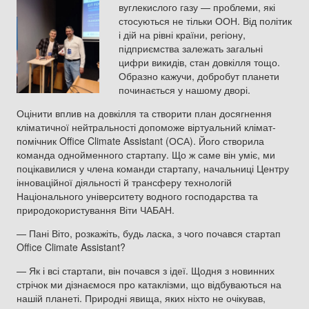
вуглекислого газу — проблеми, які
стосуються не тільки ООН. Від політик
і дій на рівні країни, регіону,
підприємства залежать загальні
цифри викидів, стан довкілля тощо.
Образно кажучи, добробут планети
починається у нашому дворі.
Оцінити вплив на довкілля та створити план досягнення
кліматичної нейтральності допоможе віртуальний клімат-
помічник Office Climate Assistant (ОСА). Його створила
команда однойменного стартапу. Що ж саме він уміє, ми
поцікавилися у члена команди стартапу, начальниці Центру
інноваційної діяльності й трансферу технологій
Національного університету водного господарства та
природокористування Віти ЧАБАН.
— Пані Віто, розкажіть, будь ласка, з чого почався стартап
Office Climate Assistant?
— Як і всі стартапи, він почався з ідеї. Щодня з новинних
стрічок ми дізнаємося про катаклізми, що відбуваються на
нашій планеті. Природні явища, яких ніхто не очікував,