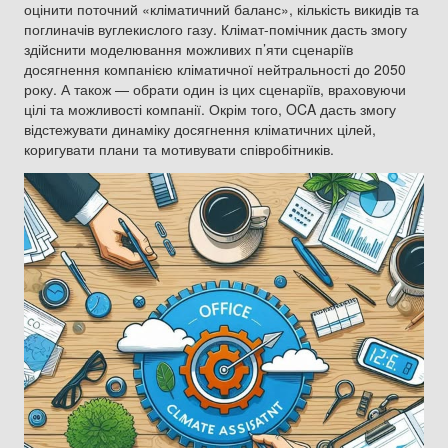
оцінити поточний «кліматичний баланс», кількість викидів та
поглиначів вуглекислого газу. Клімат-помічник дасть змогу
здійснити моделювання можливих п’яти сценаріїв
досягнення компанією кліматичної нейтральності до 2050
року. А також — обрати один із цих сценаріїв, враховуючи
цілі та можливості компанії. Окрім того, OCA дасть змогу
відстежувати динаміку досягнення кліматичних цілей,
коригувати плани та мотивувати співробітників.