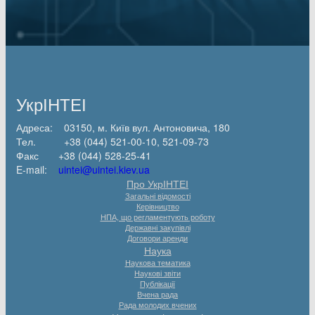
УкрІНТЕІ
Адреса: 03150, м. Київ вул. Антоновича, 180
Тел. +38 (044) 521-00-10, 521-09-73
Факс +38 (044) 528-25-41
E-mail:
uintei@uintei.kiev.ua
Про УкрІНТЕІ
Загальні відомості
Керівництво
НПА, що регламентують роботу
Державні закупівлі
Договори аренди
Наука
Наукова тематика
Наукові звіти
Публікації
Вчена рада
Рада молодих вчених