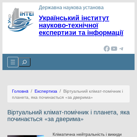
Перейти
Державна наукова установа
до
Український інститут
вмісту
науково-технічної
експертизи та інформації
Facebook
YouTube
Telegram
Cerca
Головнa
/
Експертиза
/
Віртуальний клімат-помічник і
планета, яка починається «за дверима»
Віртуальний клімат-помічник і планета, яка
починається «за дверима»
Кліматична нейтральність і викиди