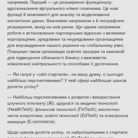
напрямків. Перший — це розширення функціоналу,
вдосконалення віртуального клімат-помічника. Це нові
функції й можливості для аналізу та моделювання
екологічних даних. Важливим напрямком є й географічне
розширення, вихід на нові ринки. Ще одним напрямком
роботи є встановлення партнерських відносин з великими
корпораціями, урядовими та неурядовими організаціями
для впровадження нашого рішення на глобальному рівні.
Плануємо також організацію освітніх програм та кампаній
для підвищення обізнаності бізнесу з важливістю
кліматичної нейтральності та способами її досягнення.
— Які галузі у «світі стартапів», на вашу думку, є сьогодні
найбільш перспективними? У якій сфері найбільше шансів
досягти успіху?
— Найбільш перспективними є розвиток і використання
штучного інтелекту (AI); здоров’я та медичні технології
(HealthTech); фінансові технології (FinTech); екологічно
чиста енергетика; освітні технології (EdTech) та електронна
комерція (E-commerce).
Щодо шансів досягти успіху, то найуспішнішими є стартапи