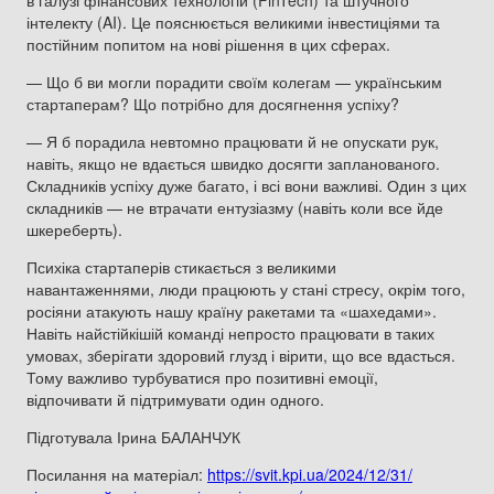
в галузі фінансових технологій (FinTech) та штучного
інтелекту (AI). Це пояснюється великими інвестиціями та
постійним попитом на нові рішення в цих сферах.
— Що б ви могли порадити своїм колегам — українським
стартаперам? Що потрібно для досягнення успіху?
— Я б порадила невтомно працювати й не опускати рук,
навіть, якщо не вдається швидко досягти запланованого.
Складників успіху дуже багато, і всі вони важливі. Один з цих
складників — не втрачати ентузіазму (навіть коли все йде
шкереберть).
Психіка стартаперів стикається з великими
навантаженнями, люди працюють у стані стресу, окрім того,
росіяни атакують нашу країну ракетами та «шахедами».
Навіть найстійкішій команді непросто працювати в таких
умовах, зберігати здоровий глузд і вірити, що все вдасться.
Тому важливо турбуватися про позитивні емоції,
відпочивати й підтримувати один одного.
Підготувала Ірина БАЛАНЧУК
Посилання на матеріал:
https://svit.kpi.ua/2024/12/31/