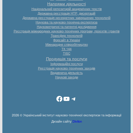
Напрями діяльності
Національний репозитарій академічних текстів
Державна реєстрація НТР, дисертацій
Державна реєстрація несекретних завершених технологій
Наукова та науково-технічна експертиза
Наукометричні та патентні дослідження
Реєстрація міжнародних науково-технічних програм, проєктів і грантів
Трансфер технологій
Форсайт в Україні
Міжнародне співробітництво
ТК 144
TISC
Продукція та послуги
Інформаційні послуги
Реєстрація науково-технічних заходів
Видавнича діяльність
Наукові заходи
Facebook
YouTube
Telegram
2026 © Український інститут науково-технічної експертизи та інформації
Дизайн сайту
Divilon