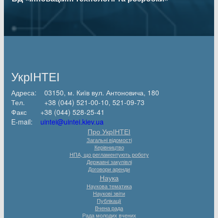
УкрІНТЕІ
Адреса: 03150, м. Київ вул. Антоновича, 180
Тел. +38 (044) 521-00-10, 521-09-73
Факс +38 (044) 528-25-41
E-mail:
uintei@uintei.kiev.ua
Про УкрІНТЕІ
Загальні відомості
Керівництво
НПА, що регламентують роботу
Державні закупівлі
Договори аренди
Наука
Наукова тематика
Наукові звіти
Публікації
Вчена рада
Рада молодих вчених