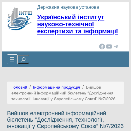
Перейти
Державна наукова установа
до
Український інститут
вмісту
науково-технічної
експертизи та інформації
Facebook
YouTube
Telegram
Cerca
Головнa
/
Інформаційна продукція
/
Вийшов
електронний інформаційний бюлетень “Дослідження,
технології, інновації у Європейському Союзі” №7/2026
Вийшов електронний інформаційний
бюлетень “Дослідження, технології,
інновації у Європейському Союзі” №7/2026