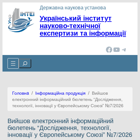
Перейти
Державна наукова установа
до
Український інститут
вмісту
науково-технічної
експертизи та інформації
Facebook
YouTube
Telegram
Cerca
Головнa
/
Інформаційна продукція
/
Вийшов
електронний інформаційний бюлетень “Дослідження,
технології, інновації у Європейському Союзі” №7/2026
Вийшов електронний інформаційний
бюлетень “Дослідження, технології,
інновації у Європейському Союзі” №7/2026