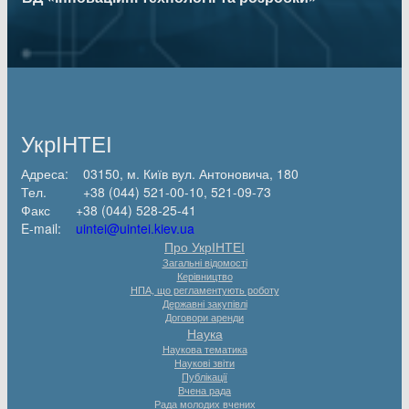
УкрІНТЕІ
Адреса: 03150, м. Київ вул. Антоновича, 180
Тел. +38 (044) 521-00-10, 521-09-73
Факс +38 (044) 528-25-41
E-mail:
uintei@uintei.kiev.ua
Про УкрІНТЕІ
Загальні відомості
Керівництво
НПА, що регламентують роботу
Державні закупівлі
Договори аренди
Наука
Наукова тематика
Наукові звіти
Публікації
Вчена рада
Рада молодих вчених