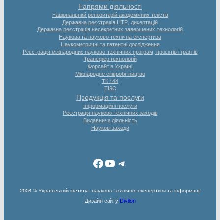
Напрями діяльності
Національний репозитарій академічних текстів
Державна реєстрація НТР, дисертацій
Державна реєстрація несекретних завершених технологій
Наукова та науково-технічна експертиза
Наукометричні та патентні дослідження
Реєстрація міжнародних науково-технічних програм, проєктів і грантів
Трансфер технологій
Форсайт в Україні
Міжнародне співробітництво
ТК 144
TISC
Продукція та послуги
Інформаційні послуги
Реєстрація науково-технічних заходів
Видавнича діяльність
Наукові заходи
Facebook
YouTube
Telegram
2026 © Український інститут науково-технічної експертизи та інформації
Дизайн сайту
Divilon