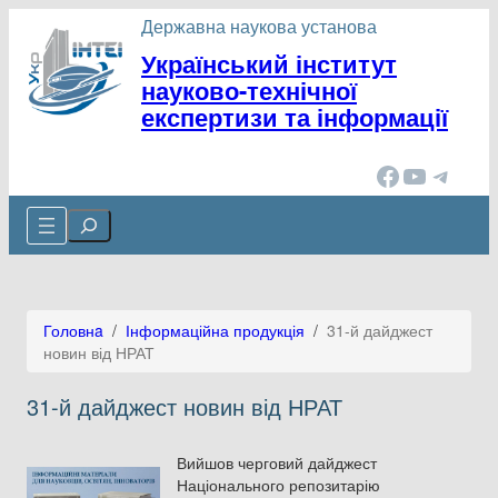
Перейти
Державна наукова установа
до
Український інститут
вмісту
науково-технічної
експертизи та інформації
Facebook
YouTube
Telegram
Cerca
Головнa
/
Інформаційна продукція
/
31-й дайджест
новин від НРАТ
31-й дайджест новин від НРАТ
Вийшов черговий дайджест
Національного репозитарію