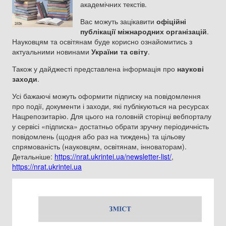
академічних текстів.
Вас можуть зацікавити
офіційні
публікації міжнародних організацій
.
Науковцям та освітянам буде корисно ознайомитись з
актуальними новинами
України та світу
.
Також у дайджесті представлена інформація про
наукові
заходи
.
Усі бажаючі можуть оформити підписку на повідомлення
про події, документи і заходи, які публікуються на ресурсах
Нацрепозитарію. Для цього на головній сторінці вебпорталу
у сервісі «підписка» достатньо обрати зручну періодичність
повідомлень (щодня або раз на тиждень) та цільову
спрямованість (науковцям, освітянам, інноваторам).
Детальніше:
https://nrat.ukrintei.ua/newsletter-list/
,
https://nrat.ukrintei.ua