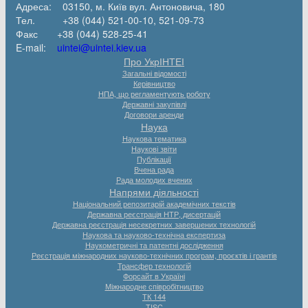
Адреса: 03150, м. Київ вул. Антоновича, 180
Тел. +38 (044) 521-00-10, 521-09-73
Факс +38 (044) 528-25-41
E-mail:
uintei@uintei.kiev.ua
Про УкрІНТЕІ
Загальні відомості
Керівництво
НПА, що регламентують роботу
Державні закупівлі
Договори аренди
Наука
Наукова тематика
Наукові звіти
Публікації
Вчена рада
Рада молодих вчених
Напрями діяльності
Національний репозитарій академічних текстів
Державна реєстрація НТР, дисертацій
Державна реєстрація несекретних завершених технологій
Наукова та науково-технічна експертиза
Наукометричні та патентні дослідження
Реєстрація міжнародних науково-технічних програм, проєктів і грантів
Трансфер технологій
Форсайт в Україні
Міжнародне співробітництво
ТК 144
TISC