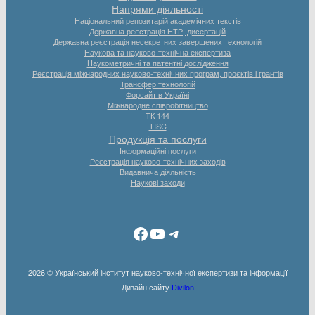
Напрями діяльності
Національний репозитарій академічних текстів
Державна реєстрація НТР, дисертацій
Державна реєстрація несекретних завершених технологій
Наукова та науково-технічна експертиза
Наукометричні та патентні дослідження
Реєстрація міжнародних науково-технічних програм, проєктів і грантів
Трансфер технологій
Форсайт в Україні
Міжнародне співробітництво
ТК 144
TISC
Продукція та послуги
Інформаційні послуги
Реєстрація науково-технічних заходів
Видавнича діяльність
Наукові заходи
Facebook
YouTube
Telegram
2026 © Український інститут науково-технічної експертизи та інформації
Дизайн сайту
Divilon