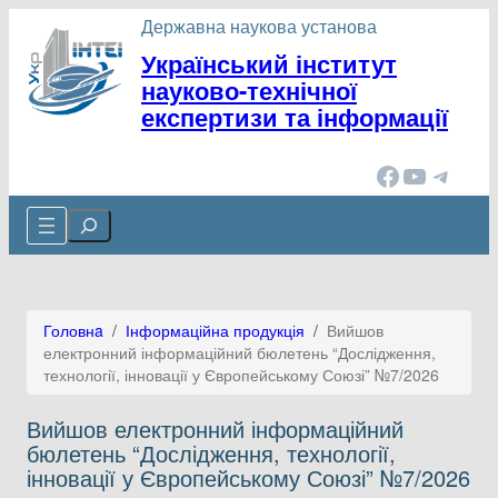
Перейти
Державна наукова установа
до
Український інститут
вмісту
науково-технічної
експертизи та інформації
Facebook
YouTube
Telegram
Cerca
Головнa
/
Інформаційна продукція
/
Вийшов
електронний інформаційний бюлетень “Дослідження,
технології, інновації у Європейському Союзі” №7/2026
Вийшов електронний інформаційний
бюлетень “Дослідження, технології,
інновації у Європейському Союзі” №7/2026