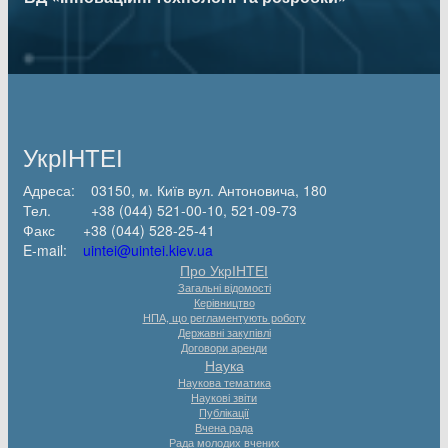
УкрІНТЕІ
Адреса: 03150, м. Київ вул. Антоновича, 180
Тел. +38 (044) 521-00-10, 521-09-73
Факс +38 (044) 528-25-41
E-mail:
uintei@uintei.kiev.ua
Про УкрІНТЕІ
Загальні відомості
Керівництво
НПА, що регламентують роботу
Державні закупівлі
Договори аренди
Наука
Наукова тематика
Наукові звіти
Публікації
Вчена рада
Рада молодих вчених