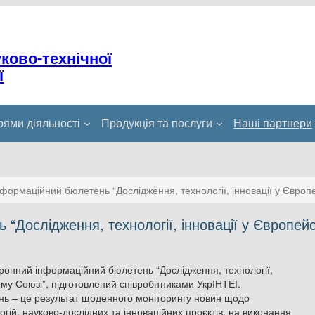
уково-технічної
ї
ями діяльності
Продукція та послуги
Наші партнери
формаційний бюлетень “Дослідження, технології, інновації у Євро
“Дослідження, технології, інновації у Європей
ронний інформаційний бюлетень “Дослідження, технології,
ому Союзі”, підготовлений співробітниками УкрІНТЕІ.
ь – це результат щоденного моніторингу новин щодо
огій, науково-дослідних та інноваційних проєктів, на виконання