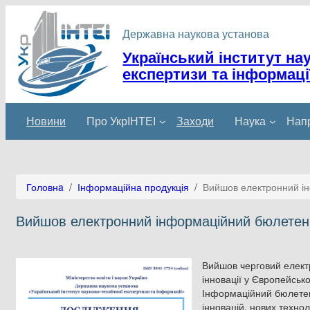
Перейти
до
Державна наукова установа
вмісту
Український інститут на
експертизи та інформаці
Новини
Про УкрІНТЕІ
Заходи
Наука
Напр
Головнa
/
Інформаційна продукція
/
Вийшов електронний ін
Вийшов електронний інформаційний бюлетень 
Вийшов черговий елект
інновації у Європейськ
Інформаційний бюлетен
інновацій, нових технол