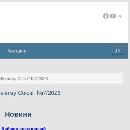
Facebook
YouTube
Telegram
Cerca
Контакти
пейському Союзі” №7/2026
ському Союзі” №7/2026
Новини
Вийшов електронний