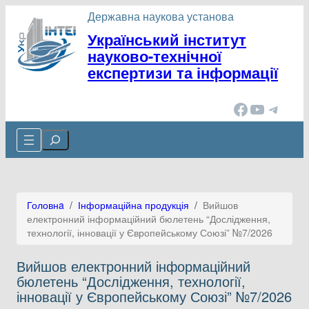
Перейти
Державна наукова установа
до
Український інститут
вмісту
науково-технічної
експертизи та інформації
Facebook
YouTube
Telegram
Cerca
Головнa
/
Інформаційна продукція
/
Вийшов
електронний інформаційний бюлетень “Дослідження,
технології, інновації у Європейському Союзі” №7/2026
Вийшов електронний інформаційний
бюлетень “Дослідження, технології,
інновації у Європейському Союзі” №7/2026