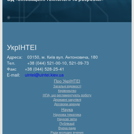
УкрІНТЕІ
Адреса: 03150, м. Київ вул. Антоновича, 180
Тел. +38 (044) 521-00-10, 521-09-73
Факс +38 (044) 528-25-41
E-mail:
uintei@uintei.kiev.ua
Про УкрІНТЕІ
Загальні відомості
Керівництво
НПА, що регламентують роботу
Державні закупівлі
Договори аренди
Наука
Наукова тематика
Наукові звіти
Публікації
Вчена рада
Рада молодих вчених