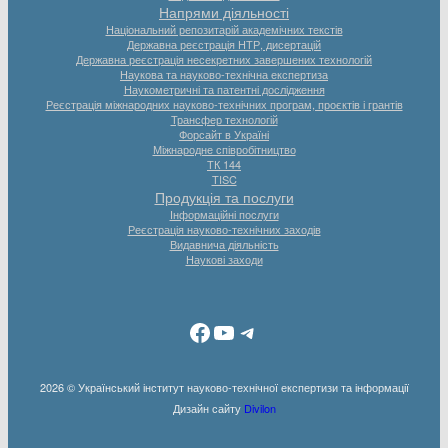
Напрями діяльності
Національний репозитарій академічних текстів
Державна реєстрація НТР, дисертацій
Державна реєстрація несекретних завершених технологій
Наукова та науково-технічна експертиза
Наукометричні та патентні дослідження
Реєстрація міжнародних науково-технічних програм, проєктів і грантів
Трансфер технологій
Форсайт в Україні
Міжнародне співробітництво
ТК 144
TISC
Продукція та послуги
Інформаційні послуги
Реєстрація науково-технічних заходів
Видавнича діяльність
Наукові заходи
Facebook
YouTube
Telegram
2026 © Український інститут науково-технічної експертизи та інформації
Дизайн сайту
Divilon