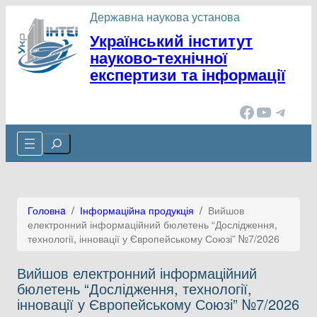
Перейти
Державна наукова установа
до
Український інститут
вмісту
науково-технічної
експертизи та інформації
Facebook
YouTube
Telegram
Cerca
Головнa
/
Інформаційна продукція
/
Вийшов
електронний інформаційний бюлетень “Дослідження,
технології, інновації у Європейському Союзі” №7/2026
Вийшов електронний інформаційний
бюлетень “Дослідження, технології,
інновації у Європейському Союзі” №7/2026