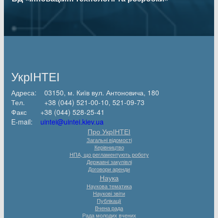
УкрІНТЕІ
Адреса: 03150, м. Київ вул. Антоновича, 180
Тел. +38 (044) 521-00-10, 521-09-73
Факс +38 (044) 528-25-41
E-mail:
uintei@uintei.kiev.ua
Про УкрІНТЕІ
Загальні відомості
Керівництво
НПА, що регламентують роботу
Державні закупівлі
Договори аренди
Наука
Наукова тематика
Наукові звіти
Публікації
Вчена рада
Рада молодих вчених