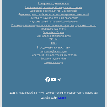
Напрями діяльності
Національний репозитарій академічних текстів
Державна реєстрація НТР, дисертацій
Державна реєстрація несекретних завершених технологій
Наукова та науково-технічна експертиза
Наукометричні та патентні дослідження
Реєстрація міжнародних науково-технічних програм, проєктів і грантів
Трансфер технологій
Форсайт в Україні
Міжнародне співробітництво
ТК 144
TISC
Продукція та послуги
Інформаційні послуги
Реєстрація науково-технічних заходів
Видавнича діяльність
Наукові заходи
Facebook
YouTube
Telegram
2026 © Український інститут науково-технічної експертизи та інформації
Дизайн сайту
Divilon