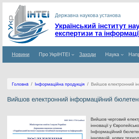
Перейти
до
Державна наукова установа
вмісту
Український інститут на
експертизи та інформаці
Новини
Про УкрІНТЕІ
Заходи
Наука
Напр
Головнa
/
Інформаційна продукція
/
Вийшов електронний ін
Вийшов електронний інформаційний бюлетень 
Вийшов черговий елект
інновації у Європейськ
Інформаційний бюлетен
інновацій, нових технол