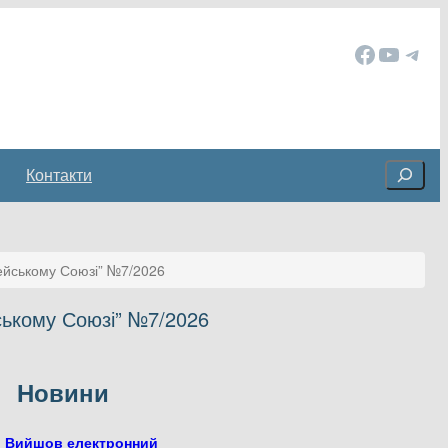
Facebook
YouTube
Telegram
Cerca
Контакти
пейському Союзі” №7/2026
ському Союзі” №7/2026
Новини
Вийшов електронний