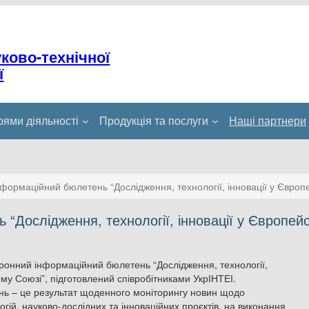
уково-технічної
ї
ями діяльності
Продукція та послуги
Наші партнери
формаційний бюлетень “Дослідження, технології, інновації у Євро
“Дослідження, технології, інновації у Європей
ронний інформаційний бюлетень “Дослідження, технології,
ому Союзі”, підготовлений співробітниками УкрІНТЕІ.
ь – це результат щоденного моніторингу новин щодо
огій, науково-дослідних та інноваційних проєктів, на виконання