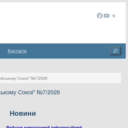
Facebook
YouTube
Telegram
Cerca
Контакти
пейському Союзі” №7/2026
ському Союзі” №7/2026
Новини
Вийшов електронний інформаційний