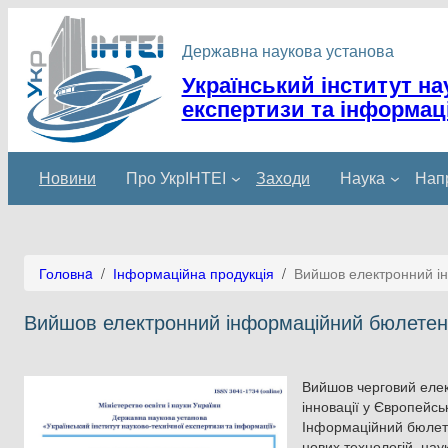
Перейти
до
Державна наукова установа
вмісту
Український інститут на
експертизи та інформаці
Новини
Про УкрІНТЕІ
Заходи
Наука
Напр
Головнa
/
Інформаційна продукція
/
Вийшов електронний ін
Вийшов електронний інформаційний бюлетень 
Вийшов черговий елек
інновації у Європейсь
Інформаційний бюлете
нових технологій, нау