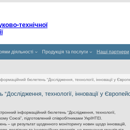
уково-технічної
ї
ями діяльності
Продукція та послуги
Наші партнери
формаційний бюлетень “Дослідження, технології, інновації у Євро
“Дослідження, технології, інновації у Європей
тронний інформаційний бюлетень “Дослідження, технології,
кому Союзі”, підготовлений співробітниками УкрІНТЕІ.
нь – це результат щоденного моніторингу новин щодо інновацій,
ково-дослідних та інноваційних проєктів, на виконання грантів від