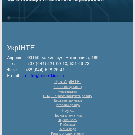
УкрІНТЕІ
Адреса: 03150, м. Київ вул. Антоновича, 180
Тел. +38 (044) 521-00-10, 521-09-73
Факс +38 (044) 528-25-41
E-mail:
uintei@uintei.kiev.ua
Про УкрІНТЕІ
Загальні відомості
Керівництво
НПА, що регламентують роботу
Державні закупівлі
Договори аренди
Наука
Наукова тематика
Наукові звіти
Публікації
Вчена рада
Рада молодих вчених