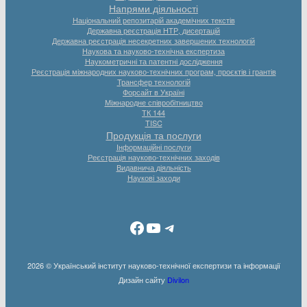
Напрями діяльності
Національний репозитарій академічних текстів
Державна реєстрація НТР, дисертацій
Державна реєстрація несекретних завершених технологій
Наукова та науково-технічна експертиза
Наукометричні та патентні дослідження
Реєстрація міжнародних науково-технічних програм, проєктів і грантів
Трансфер технологій
Форсайт в Україні
Міжнародне співробітництво
ТК 144
TISC
Продукція та послуги
Інформаційні послуги
Реєстрація науково-технічних заходів
Видавнича діяльність
Наукові заходи
Facebook
YouTube
Telegram
2026 © Український інститут науково-технічної експертизи та інформації
Дизайн сайту
Divilon