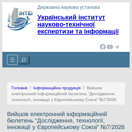
Перейти
Державна наукова установа
до
Український інститут
вмісту
науково-технічної
експертизи та інформації
Facebook
YouTube
Telegram
Cerca
Головнa
/
Інформаційна продукція
/
Вийшов
електронний інформаційний бюлетень “Дослідження,
технології, інновації у Європейському Союзі” №7/2026
Вийшов електронний інформаційний
бюлетень “Дослідження, технології,
інновації у Європейському Союзі” №7/2026