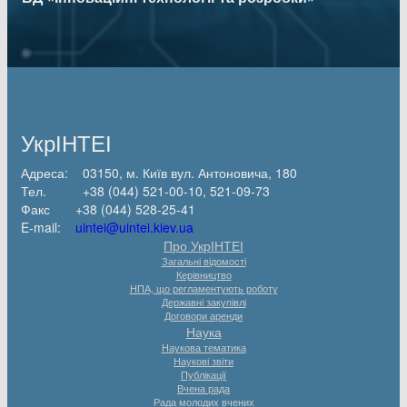
УкрІНТЕІ
Адреса: 03150, м. Київ вул. Антоновича, 180
Тел. +38 (044) 521-00-10, 521-09-73
Факс +38 (044) 528-25-41
E-mail:
uintei@uintei.kiev.ua
Про УкрІНТЕІ
Загальні відомості
Керівництво
НПА, що регламентують роботу
Державні закупівлі
Договори аренди
Наука
Наукова тематика
Наукові звіти
Публікації
Вчена рада
Рада молодих вчених