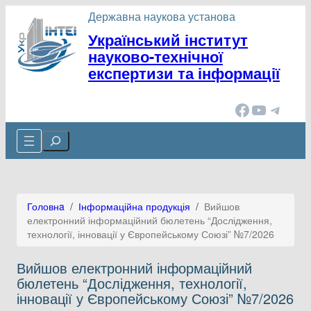
Перейти
Державна наукова установа
до
Український інститут
вмісту
науково-технічної
експертизи та інформації
Facebook
YouTube
Telegram
Cerca
Головнa
/
Інформаційна продукція
/
Вийшов
електронний інформаційний бюлетень “Дослідження,
технології, інновації у Європейському Союзі” №7/2026
Вийшов електронний інформаційний
бюлетень “Дослідження, технології,
інновації у Європейському Союзі” №7/2026