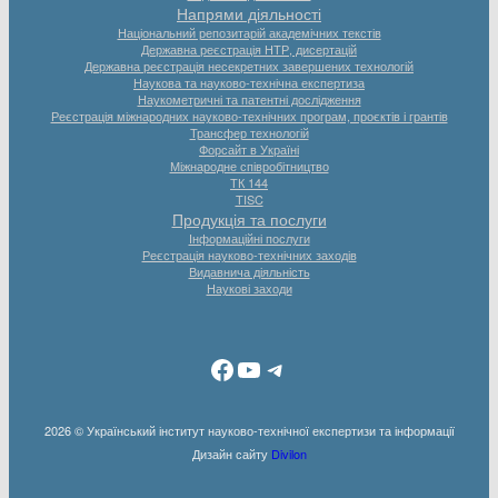
Напрями діяльності
Національний репозитарій академічних текстів
Державна реєстрація НТР, дисертацій
Державна реєстрація несекретних завершених технологій
Наукова та науково-технічна експертиза
Наукометричні та патентні дослідження
Реєстрація міжнародних науково-технічних програм, проєктів і грантів
Трансфер технологій
Форсайт в Україні
Міжнародне співробітництво
ТК 144
TISC
Продукція та послуги
Інформаційні послуги
Реєстрація науково-технічних заходів
Видавнича діяльність
Наукові заходи
Facebook
YouTube
Telegram
2026 © Український інститут науково-технічної експертизи та інформації
Дизайн сайту
Divilon