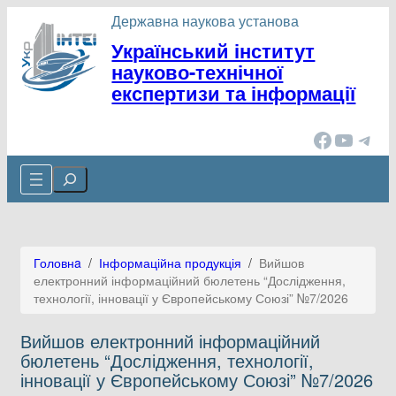
Перейти
Державна наукова установа
до
Український інститут
вмісту
науково-технічної
експертизи та інформації
Facebook
YouTube
Telegram
Cerca
Головнa
/
Інформаційна продукція
/
Вийшов
електронний інформаційний бюлетень “Дослідження,
технології, інновації у Європейському Союзі” №7/2026
Вийшов електронний інформаційний
бюлетень “Дослідження, технології,
інновації у Європейському Союзі” №7/2026