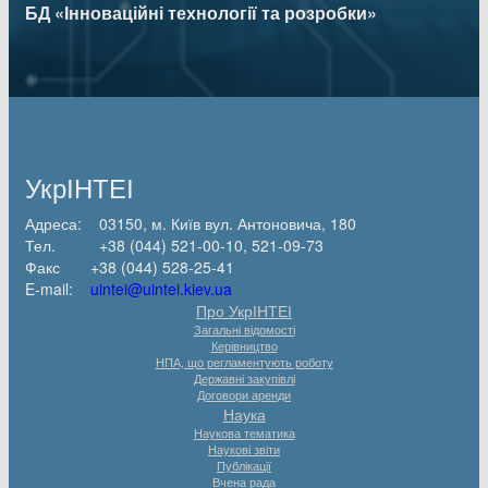
БД «Інноваційні технології та розробки»
УкрІНТЕІ
Адреса: 03150, м. Київ вул. Антоновича, 180
Тел. +38 (044) 521-00-10, 521-09-73
Факс +38 (044) 528-25-41
E-mail:
uintei@uintei.kiev.ua
Про УкрІНТЕІ
Загальні відомості
Керівництво
НПА, що регламентують роботу
Державні закупівлі
Договори аренди
Наука
Наукова тематика
Наукові звіти
Публікації
Вчена рада