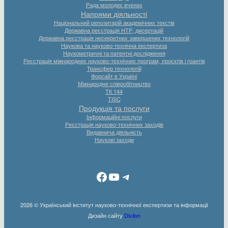
Рада молодих вчених
Напрями діяльності
Національний репозитарій академічних текстів
Державна реєстрація НТР, дисертацій
Державна реєстрація несекретних завершених технологій
Наукова та науково-технічна експертиза
Наукометричні та патентні дослідження
Реєстрація міжнародних науково-технічних програм, проєктів і грантів
Трансфер технологій
Форсайт в Україні
Міжнародне співробітництво
ТК 144
TISC
Продукція та послуги
Інформаційні послуги
Реєстрація науково-технічних заходів
Видавнича діяльність
Наукові заходи
Facebook
YouTube
Telegram
2026 © Український інститут науково-технічної експертизи та інформації
Дизайн сайту
Divilon