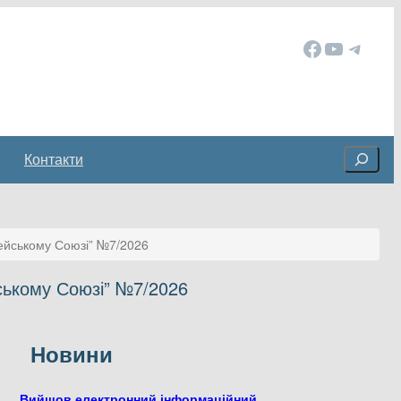
Facebook
YouTube
Telegram
Cerca
Контакти
пейському Союзі” №7/2026
ському Союзі” №7/2026
Новини
Вийшов електронний інформаційний