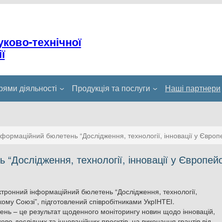
уково-технічної
ї
ями діяльності
Продукція та послуги
Наші партнери
формаційний бюлетень “Дослідження, технології, інновації у Євро
“Дослідження, технології, інновації у Європей
тронний інформаційний бюлетень “Дослідження, технології,
кому Союзі”, підготовлений співробітниками УкрІНТЕІ.
нь – це результат щоденного моніторингу новин щодо інновацій,
ково-дослідних та інноваційних проєктів, на виконання грантів від