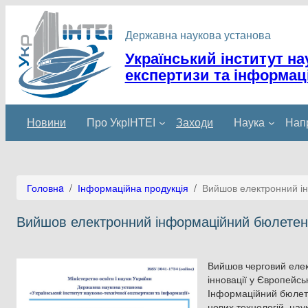
Перейти
до
Державна наукова установа
вмісту
Український інститут на
експертизи та інформаці
Новини
Про УкрІНТЕІ
Заходи
Наука
Напр
Головнa
/
Інформаційна продукція
/
Вийшов електронний ін
Вийшов електронний інформаційний бюлетень 
Вийшов черговий елек
інновації у Європейсь
Інформаційний бюлете
нових технологій, нау