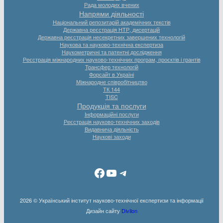
Рада молодих вчених
Напрями діяльності
Національний репозитарій академічних текстів
Державна реєстрація НТР, дисертацій
Державна реєстрація несекретних завершених технологій
Наукова та науково-технічна експертиза
Наукометричні та патентні дослідження
Реєстрація міжнародних науково-технічних програм, проєктів і грантів
Трансфер технологій
Форсайт в Україні
Міжнародне співробітництво
ТК 144
TISC
Продукція та послуги
Інформаційні послуги
Реєстрація науково-технічних заходів
Видавнича діяльність
Наукові заходи
Facebook
YouTube
Telegram
2026 © Український інститут науково-технічної експертизи та інформації
Дизайн сайту
Divilon