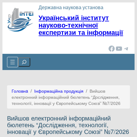
Перейти
Державна наукова установа
до
Український інститут
вмісту
науково-технічної
експертизи та інформації
Facebook
YouTube
Telegram
Cerca
Головнa
/
Інформаційна продукція
/
Вийшов
електронний інформаційний бюлетень “Дослідження,
технології, інновації у Європейському Союзі” №7/2026
Вийшов електронний інформаційний
бюлетень “Дослідження, технології,
інновації у Європейському Союзі” №7/2026