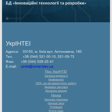
БД «Інноваційні технології та розробки»
УкрІНТЕІ
Адреса: 03150, м. Київ вул. Антоновича, 180
Тел. +38 (044) 521-00-10, 521-09-73
Факс +38 (044) 528-25-41
E-mail:
uintei@uintei.kiev.ua
Про УкрІНТЕІ
Загальні відомості
Керівництво
НПА, що регламентують роботу
Державні закупівлі
Договори аренди
Наука
Наукова тематика
Наукові звіти
Публікації
Вчена рада