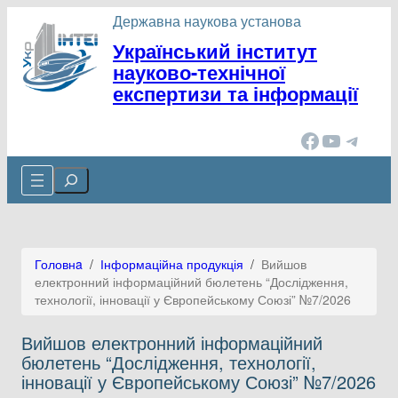
Перейти
Державна наукова установа
до
Український інститут
вмісту
науково-технічної
експертизи та інформації
Facebook
YouTube
Telegram
Cerca
Головнa
/
Інформаційна продукція
/
Вийшов
електронний інформаційний бюлетень “Дослідження,
технології, інновації у Європейському Союзі” №7/2026
Вийшов електронний інформаційний
бюлетень “Дослідження, технології,
інновації у Європейському Союзі” №7/2026