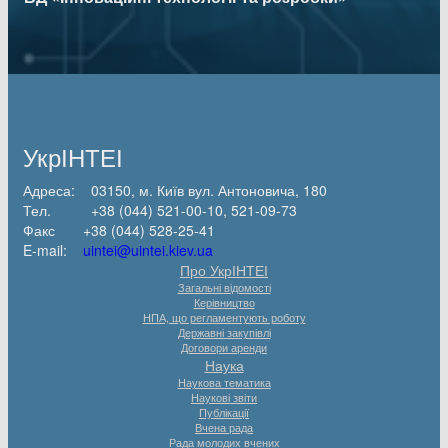
УкрІНТЕІ
Адреса: 03150, м. Київ вул. Антоновича, 180
Тел. +38 (044) 521-00-10, 521-09-73
Факс +38 (044) 528-25-41
E-mail:
uintei@uintei.kiev.ua
Про УкрІНТЕІ
Загальні відомості
Керівництво
НПА, що регламентують роботу
Державні закупівлі
Договори аренди
Наука
Наукова тематика
Наукові звіти
Публікації
Вчена рада
Рада молодих вчених