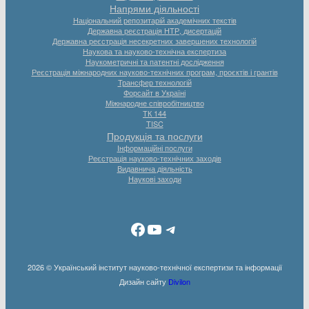
Напрями діяльності
Національний репозитарій академічних текстів
Державна реєстрація НТР, дисертацій
Державна реєстрація несекретних завершених технологій
Наукова та науково-технічна експертиза
Наукометричні та патентні дослідження
Реєстрація міжнародних науково-технічних програм, проєктів і грантів
Трансфер технологій
Форсайт в Україні
Міжнародне співробітництво
ТК 144
TISC
Продукція та послуги
Інформаційні послуги
Реєстрація науково-технічних заходів
Видавнича діяльність
Наукові заходи
Facebook
YouTube
Telegram
2026 © Український інститут науково-технічної експертизи та інформації
Дизайн сайту
Divilon